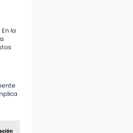
 En la
la
stos
mente
mplica
ación