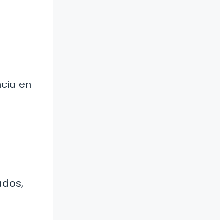
.
cia en
ados,