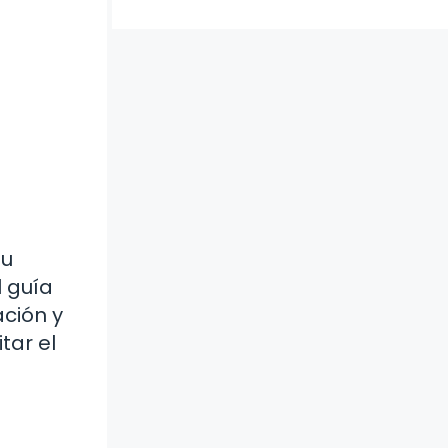
su
l guía
ación y
tar el