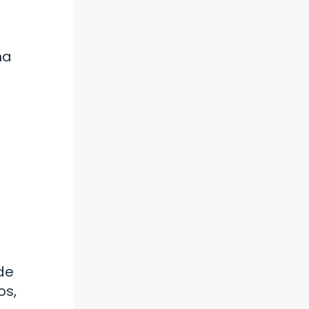
ma
de
os,