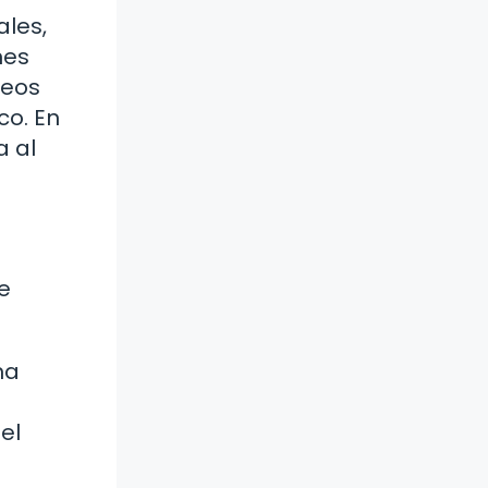
ales,
nes
neos
co. En
a al
e
ma
el