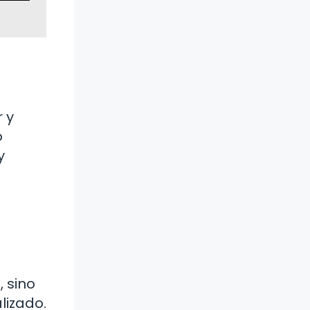
 y
o
y
, sino
lizado.