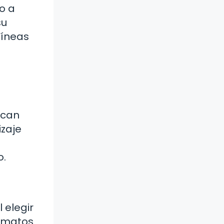
o a
su
líneas
scan
izaje
o.
 elegir
ormatos