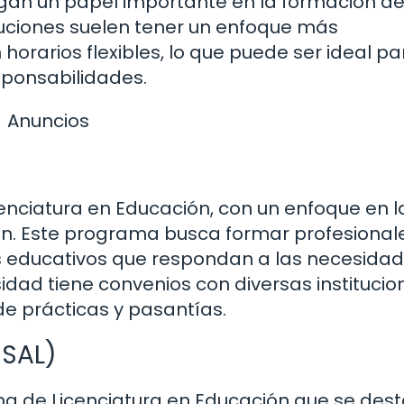
gan un papel importante en la formación d
tuciones suelen tener un enfoque más
orarios flexibles, lo que puede ser ideal pa
sponsabilidades.
Anuncios
cenciatura en Educación, con un enfoque en l
n. Este programa busca formar profesional
s educativos que respondan a las necesida
idad tiene convenios con diversas institucio
 de prácticas y pasantías.
USAL)
a de Licenciatura en Educación que se des