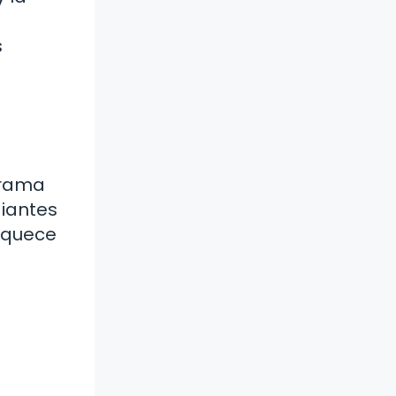
s
grama
diantes
iquece