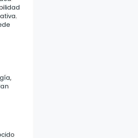
bilidad
ativa.
uede
gía,
ran
ocido