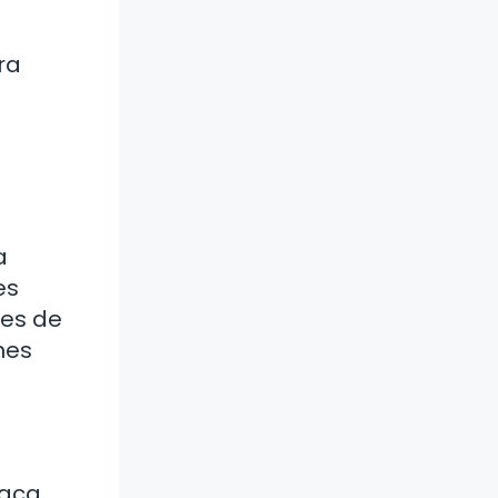
e
ra
a
es
des de
nes
taca