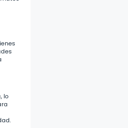
ienes
ades
a
 lo
ara
dad.