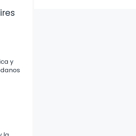
ires
ica y
dadanos
 la