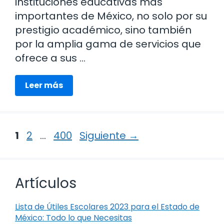
instituciones educativas más
importantes de México, no solo por su
prestigio académico, sino también
por la amplia gama de servicios que
ofrece a sus …
Leer más
Página
Página
Página
1
2
…
400
Siguiente
→
Artículos
Lista de Útiles Escolares 2023 para el Estado de
México: Todo lo que Necesitas