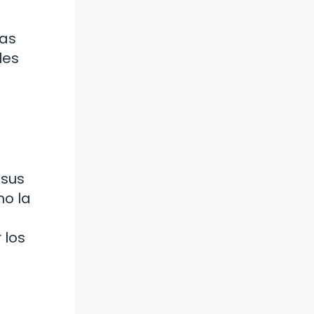
tas
les
 sus
mo la
 los