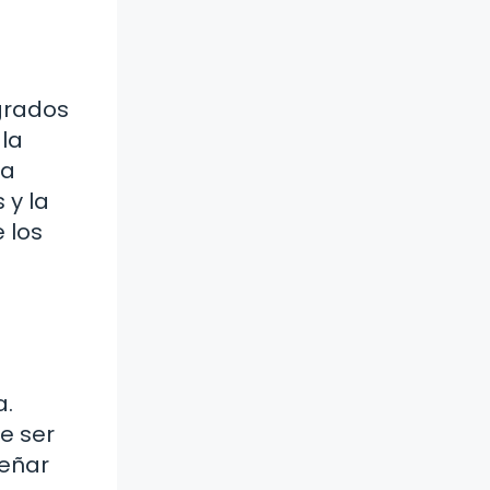
 grados
la
la
 y la
 los
a.
e ser
señar