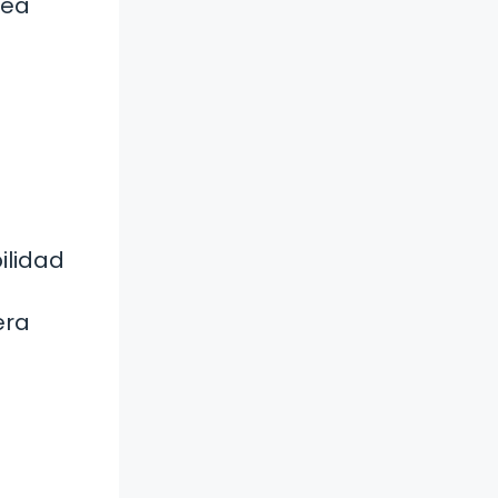
sea
ilidad
era