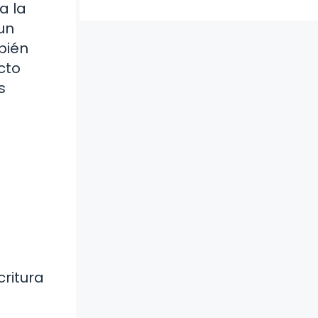
a la
un
bién
cto
s
ritura