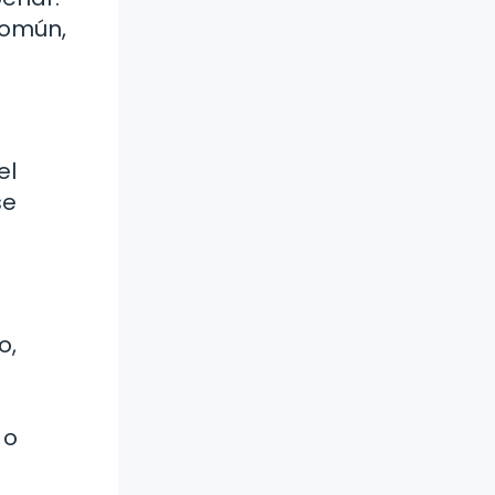
 común,
el
se
o,
 o