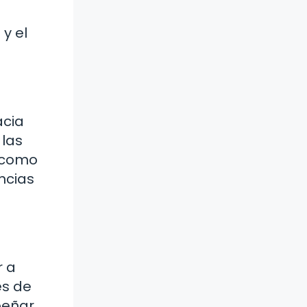
 y el
acia
 las
, como
encias
r a
és de
eñar.