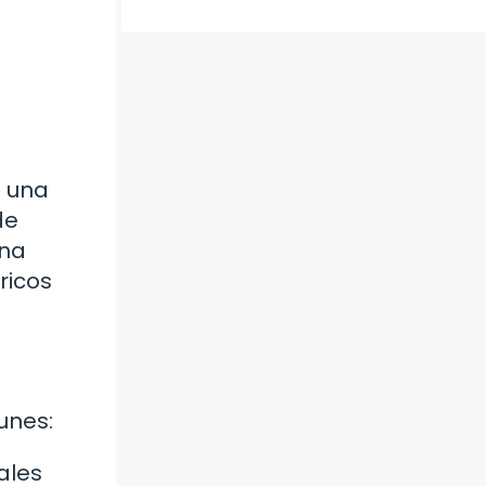
s una
de
una
ricos
unes:
ales