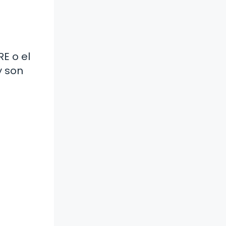
E o el
y son