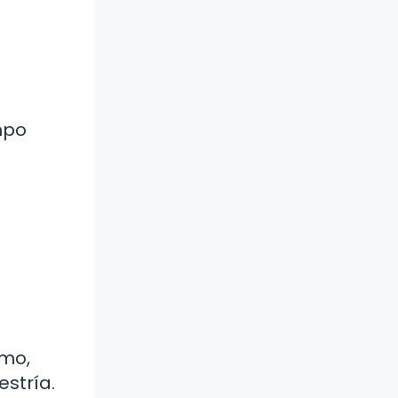
mpo
imo,
stría.