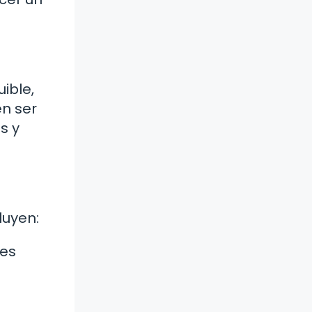
ible,
en ser
s y
luyen:
des