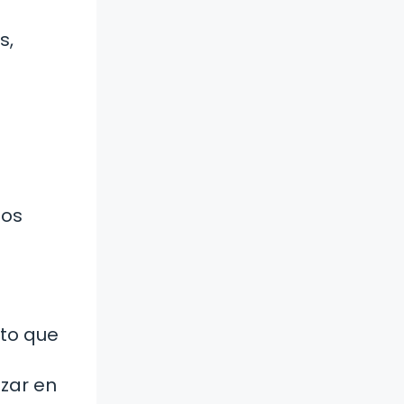
s,
dos
lto que
zar en