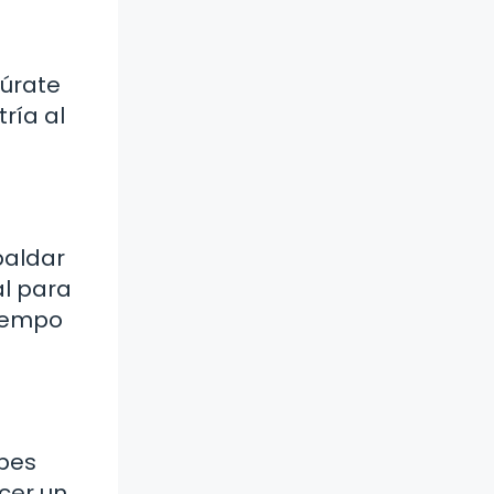
gúrate
ría al
paldar
al para
tiempo
ebes
acer un