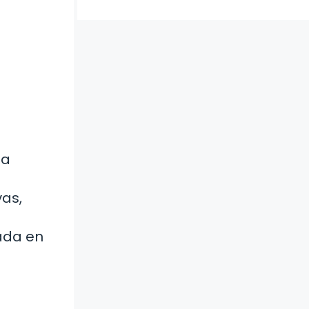
 a
vas,
ada en