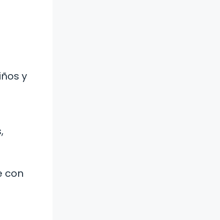
iños y
,
e con