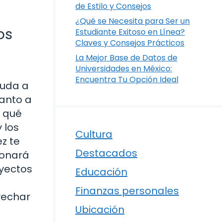
de Estilo y Consejos
¿Qué se Necesita para Ser un
os
Estudiante Exitoso en Línea?
Claves y Consejos Prácticos
La Mejor Base de Datos de
Universidades en México:
Encuentra Tu Opción Ideal
yuda a
tanto a
d qué
 los
Cultura
ez te
Destacados
ionará
oyectos
Educación
Finanzas personales
vechar
Ubicación