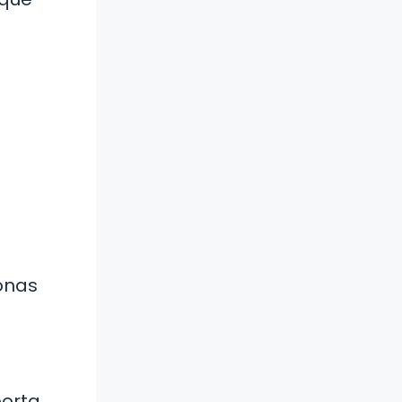
onas
porta