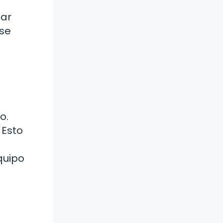
iar
 se
o.
 Esto
quipo