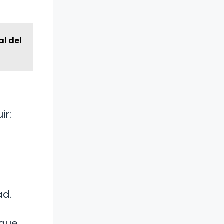
al del
ir:
ad.
 que