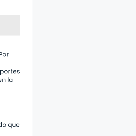
Por
eportes
en la
do que