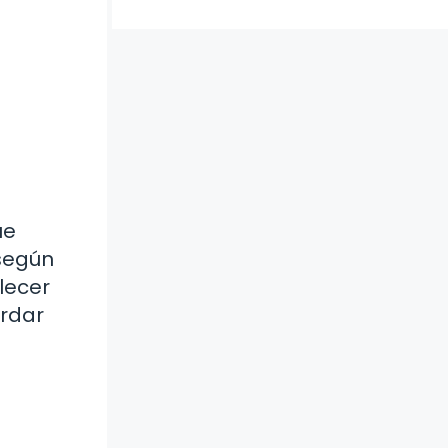
ue
 según
blecer
ordar