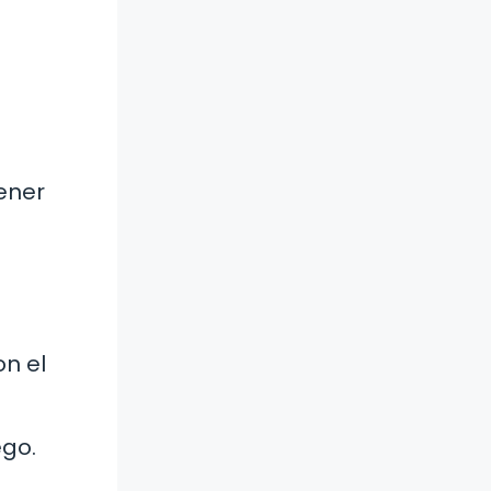
ener
on el
ego.