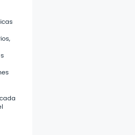
ticas
ios,
as
nes
e cada
l