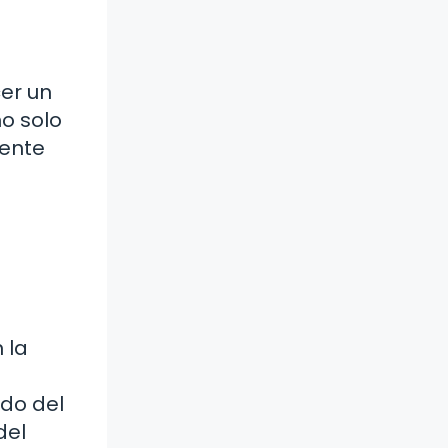
er un
o solo
iente
 la
ado del
del