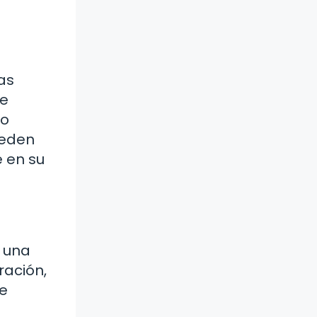
as
ue
 o
ueden
e en su
r una
ración,
te