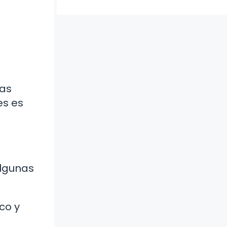
Las
es es
Algunas
co y