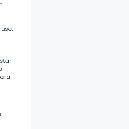
n
 uso.
star
o
para
.