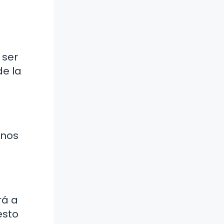
 ser
de la
unos
rá a
esto