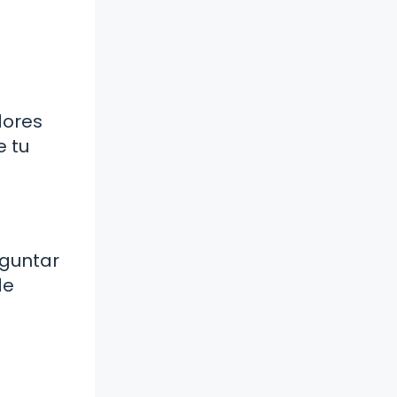
.
dores
e tu
eguntar
de