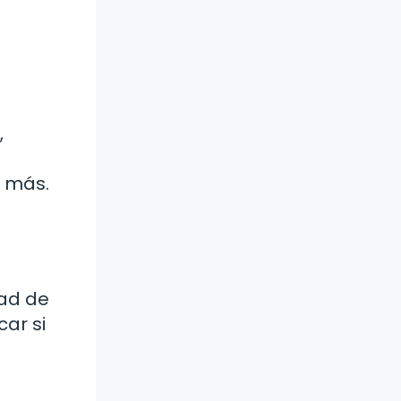
,
n más.
dad de
ar si