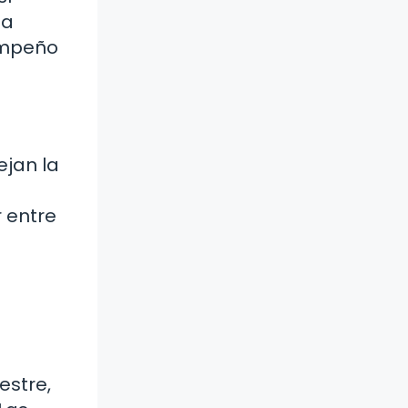
da
empeño
ejan la
 entre
estre,