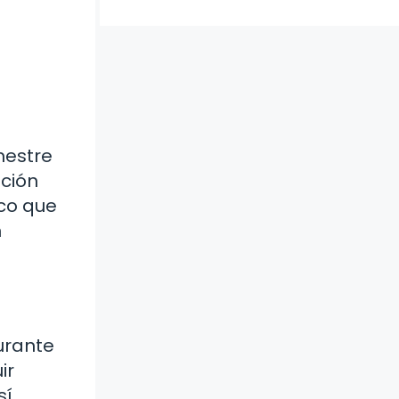
mestre
ación
ico que
n
urante
ir
sí