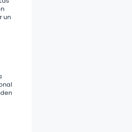
Las
ón
r un
s
onal
ueden