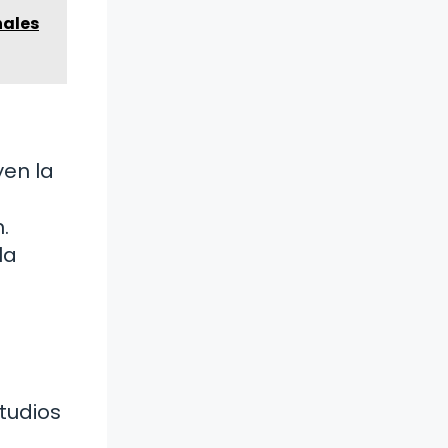
nales
yen la
.
la
tudios