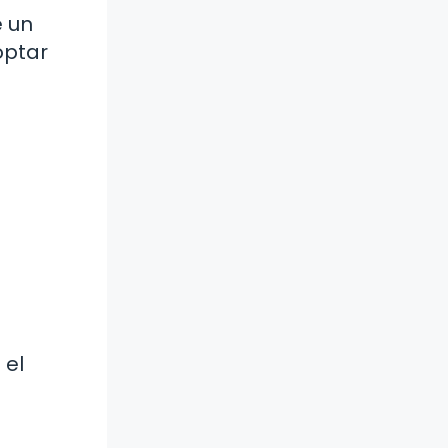
e un
optar
 el