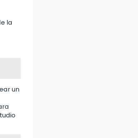
e la
ear un
ara
tudio