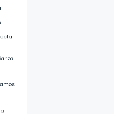
a
e
recta
ianza.
ntamos
ta