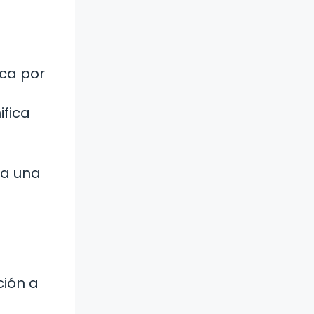
ica por
ifica
ga una
ción a