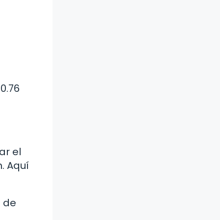
a
 0.76
ar el
. Aquí
e de