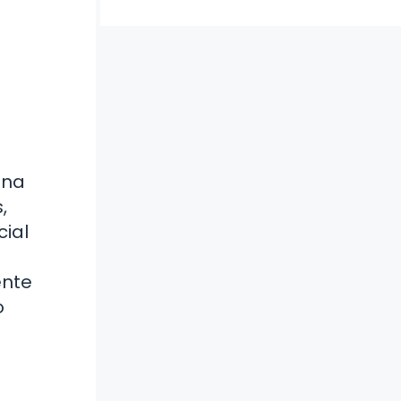
una
,
ial
ente
o