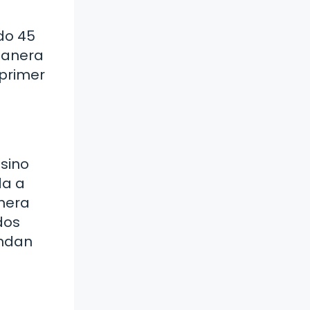
ndo 45
 manera
 primer
 sino
da a
anera
dos
endan