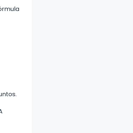
fórmula
untos.
A