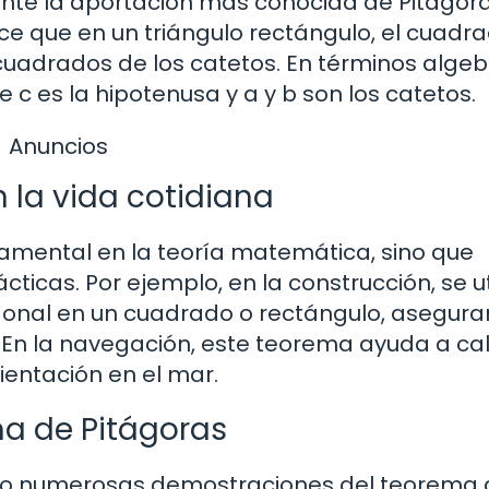
nte la aportación más conocida de Pitágor
e que en un triángulo rectángulo, el cuadr
 cuadrados de los catetos. En términos algeb
 c es la hipotenusa y a y b son los catetos.
Anuncios
 la vida cotidiana
damental en la teoría matemática, sino que
ticas. Por ejemplo, en la construcción, se ut
agonal en un cuadrado o rectángulo, asegur
 En la navegación, este teorema ayuda a cal
rientación en el mar.
a de Pitágoras
uesto numerosas demostraciones del teorema