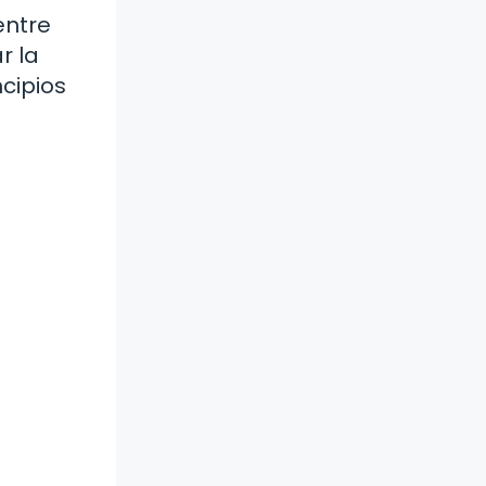
entre
r la
ncipios