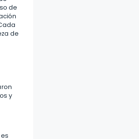
uso de
ación
 Cada
eza de
aron
os y
 es