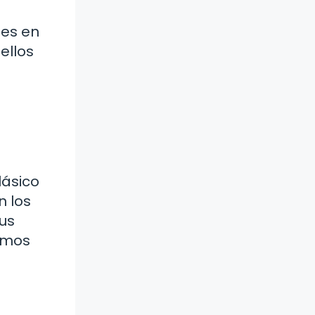
les en
ellos
lásico
n los
us
cemos