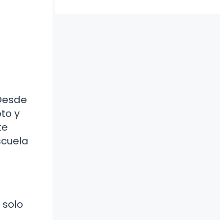
 Desde
pto y
te
scuela
 solo