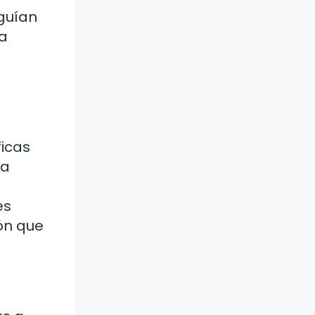
guían
la
ficas
ía
es
ón que