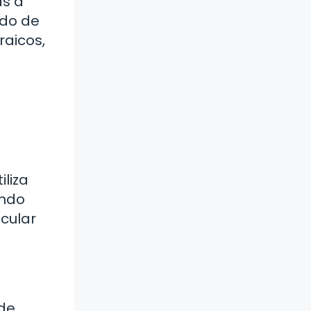
as a
ado de
raicos,
iliza
ando
cular
 de