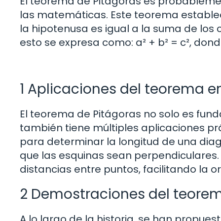
El teorema de Pitágoras es probableme
las matemáticas. Este teorema establec
la hipotenusa es igual a la suma de los
esto se expresa como: a² + b² = c², donde
1 Aplicaciones del teorema en
El teorema de Pitágoras no solo es fun
también tiene múltiples aplicaciones prác
para determinar la longitud de una di
que las esquinas sean perpendiculares.
distancias entre puntos, facilitando la o
2 Demostraciones del teorem
A lo largo de la historia, se han prop