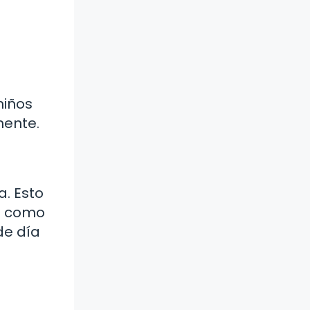
niños
mente.
. Esto
es como
de día