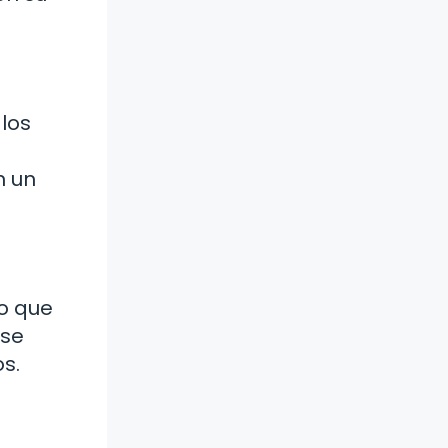
 los
n un
no que
 se
s.