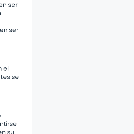
len ser
n
en ser
 el
tes se
o
ntirse
en su