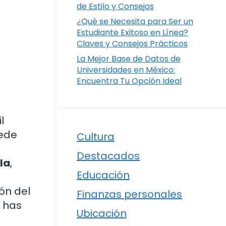
de Estilo y Consejos
¿Qué se Necesita para Ser un
Estudiante Exitoso en Línea?
Claves y Consejos Prácticos
La Mejor Base de Datos de
Universidades en México:
Encuentra Tu Opción Ideal
l
uede
Cultura
a
Destacados
la
,
Educación
ón del
Finanzas personales
e has
Ubicación