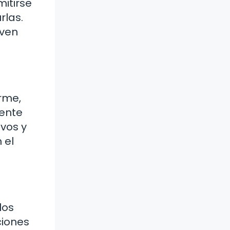
itirse
rlas.
 ven
rme,
mente
ivos y
 el
los
ciones