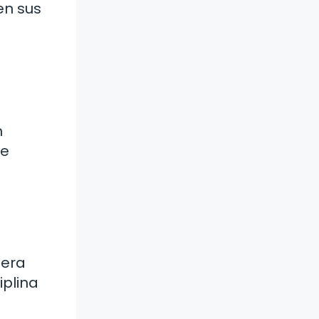
en sus
n
de
nera
iplina