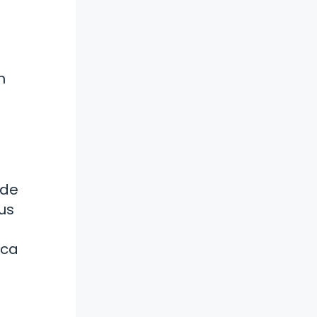
n
 de
us
ica