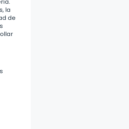
ría.
, la
dad de
s
ollar
s