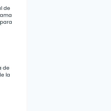
al de
grama
epara
a de
e la