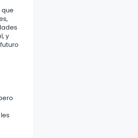
s que
es,
idades
, y
futuro
 pero
les