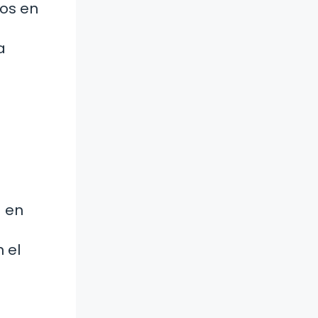
dos en
a
a en
 el