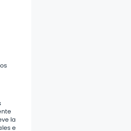
dos
s
ente
eve la
ales e