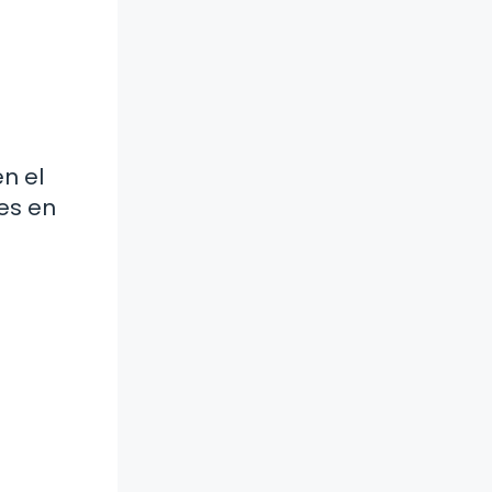
n el
es en