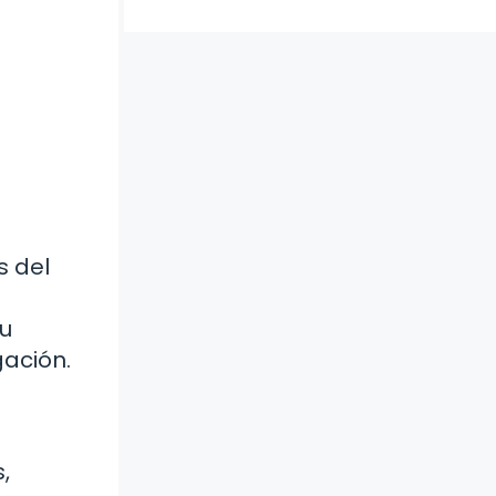
s del
su
gación.
,