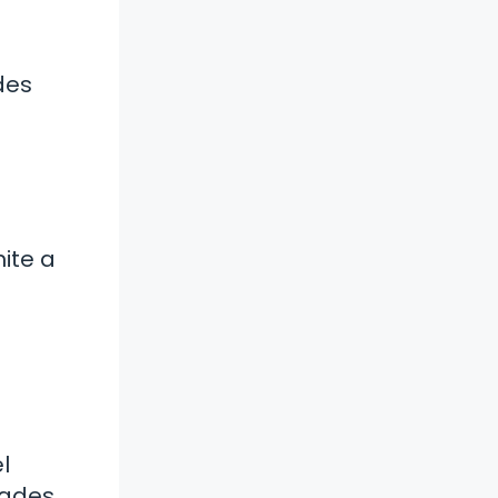
des
mite a
l
dades