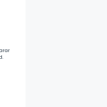
arar
d.