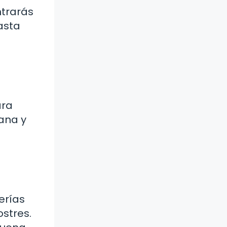
ntrarás
asta
ara
iana y
erías
stres.