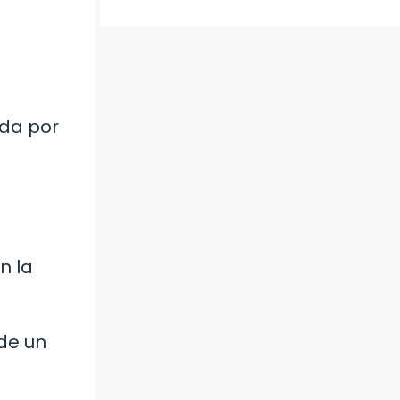
ida por
n la
 de un