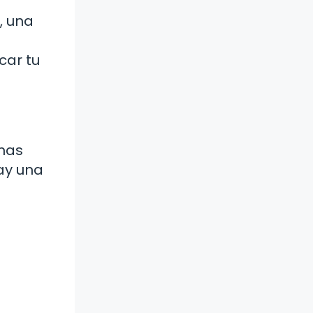
, una
car tu
anas
ay una