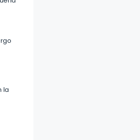
buena
argo
 la