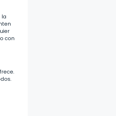
 la
enten
uier
do con
frece.
odos.