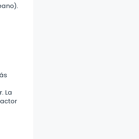
eano).
rás
. La
factor