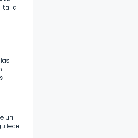
ita la
 las
n
s
ce un
ullece