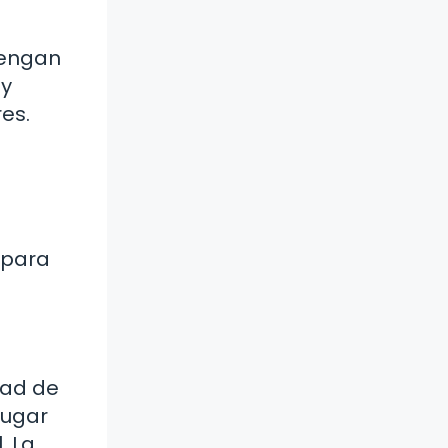
tengan
 y
es.
 para
dad de
lugar
. La