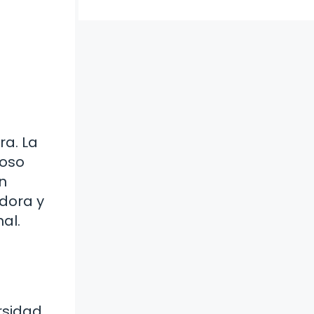
ra. La
roso
n
dora y
al.
rsidad