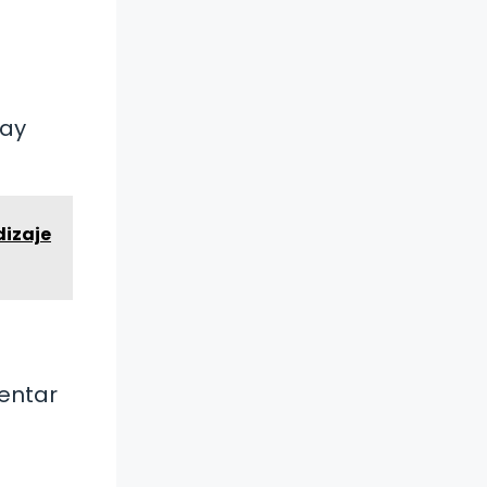
hay
dizaje
sentar