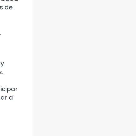
as de
.
 y
.
icipar
ar al