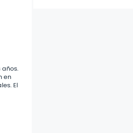
 años.
n en
es. El