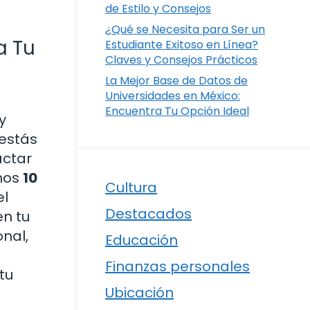
de Estilo y Consejos
¿Qué se Necesita para Ser un
a Tu
Estudiante Exitoso en Línea?
Claves y Consejos Prácticos
La Mejor Base de Datos de
Universidades en México:
Encuentra Tu Opción Ideal
y
estás
actar
emos
10
Cultura
el
Destacados
en tu
nal,
Educación
Finanzas personales
tu
Ubicación