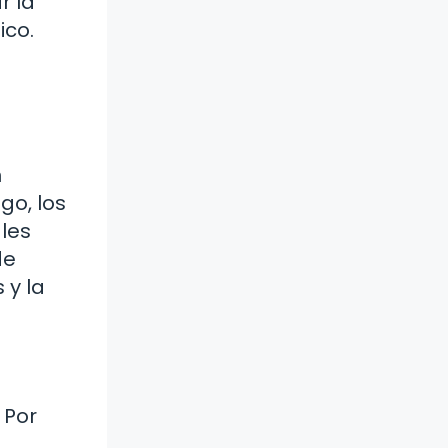
r la
ico.
n
go, los
les
de
 y la
 Por