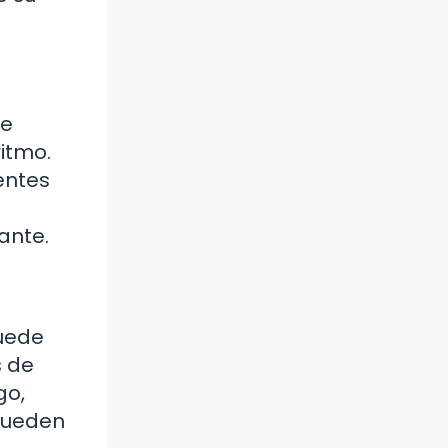
de
ritmo.
entes
ante.
puede
s de
go,
 pueden