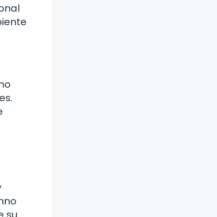
onal
biente
omo
es.
e
y
umno
e su