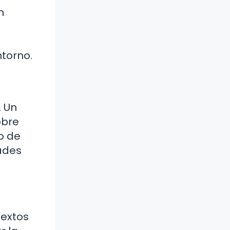
n
ntorno.
. Un
obre
o de
dades
textos