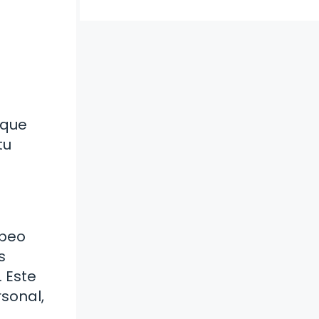
 que
tu
opeo
s
 Este
rsonal,