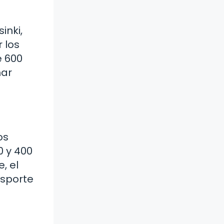
inki,
 los
e 600
mar
os
0 y 400
, el
nsporte