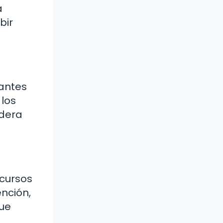
a
bir
 antes
 los
idera
ecursos
nción,
que