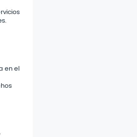
rvicios
es.
a en el
chos
e