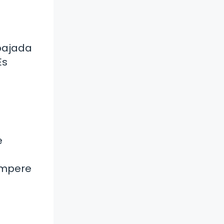
bajada
Es
e
Tampere