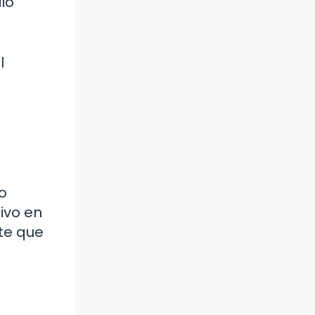
io
l
o
ivo en
te que