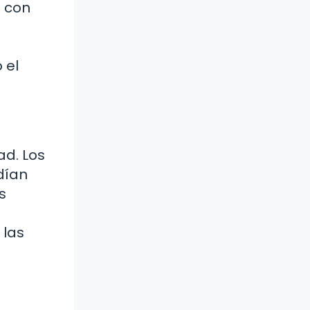
s con
 el
ad. Los
dían
s
 las