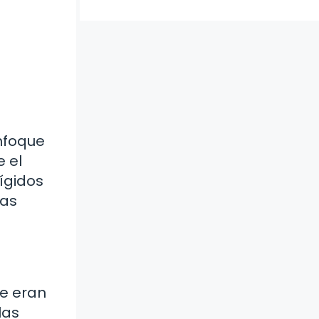
enfoque
 el
ígidos
ias
ue eran
las