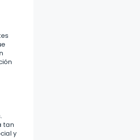
tes
ue
n
ción
.
a tan
cial y