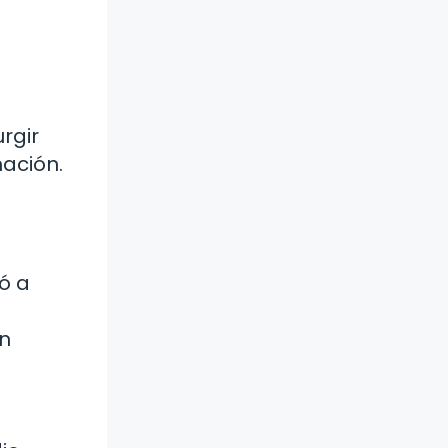
rgir
ación.
ó a
ón