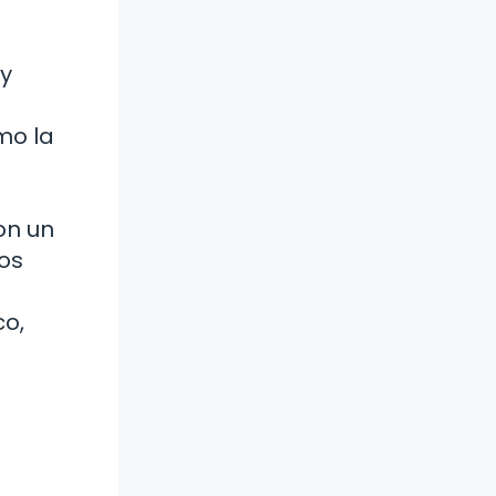
y
mo la
on un
os
co,