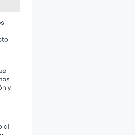
os
sto
que
mos.
ón y
o al