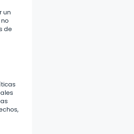
r un
 no
s de
ticas
tales
cas
sechos,