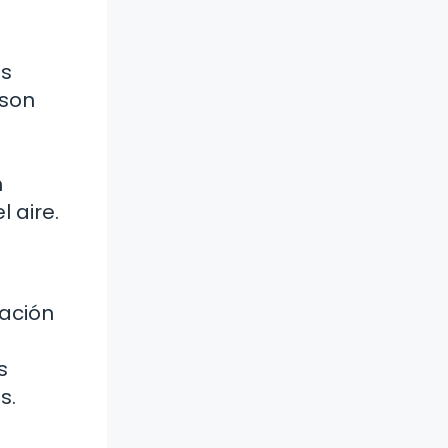
es
 son
n
 aire.
tación
s
s.