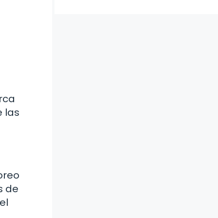
rca
 las
oreo
s de
el