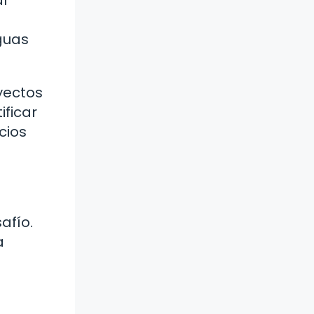
ar
guas
yectos
ificar
cios
afío.
a