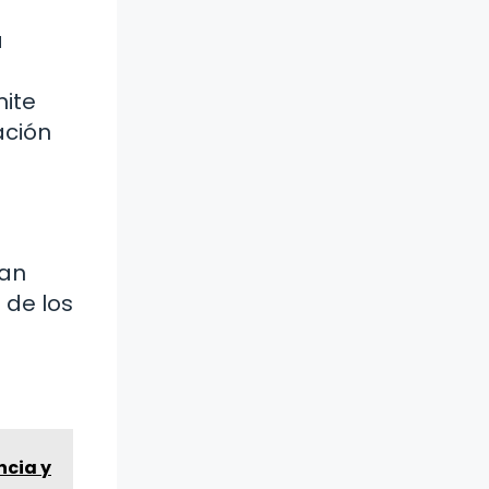
a
mite
ación
tan
 de los
ncia y