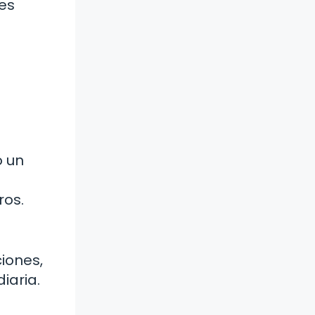
nes
o un
ros.
iones,
iaria.