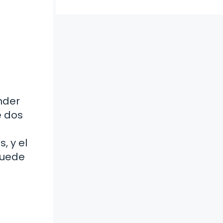
nder
e dos
, y el
puede