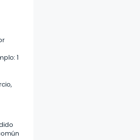
or
plo: 1
cio,
idido
 común