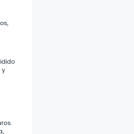
os,
idido
 y
uros.
a,