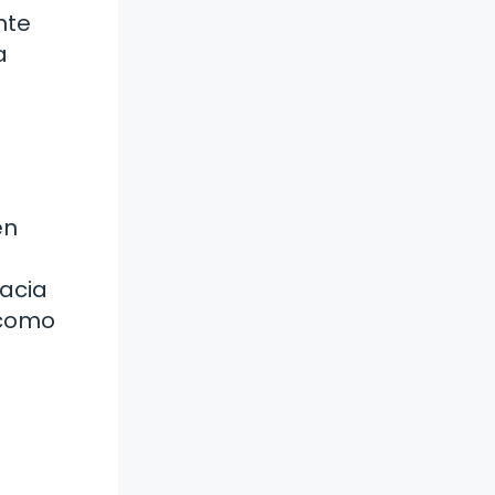
nte
a
en
hacia
 como