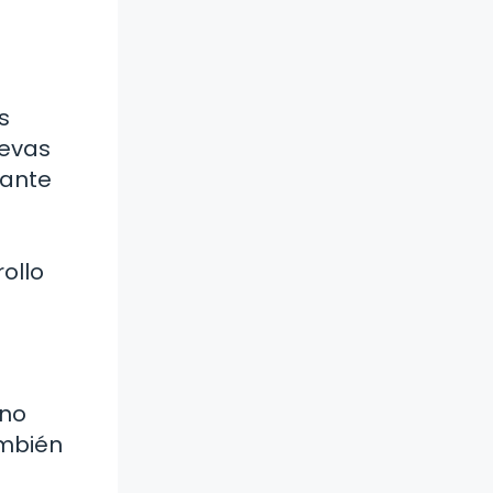
s
uevas
iante
ollo
 no
ambién