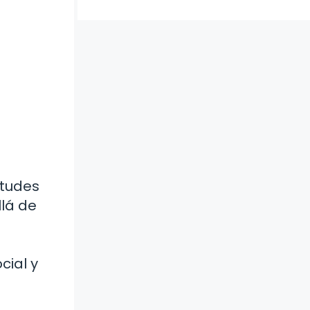
itudes
llá de
cial y