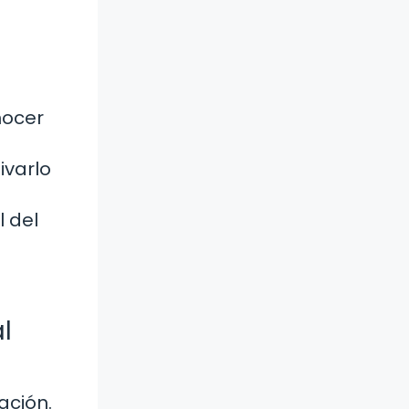
nocer
ivarlo
 del
l
ación.