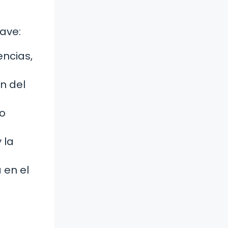
lave:
ncias,
n del
 o
 la
 en el