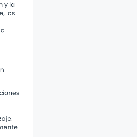
 y la
, los
la
ón
aciones
aje.
amente