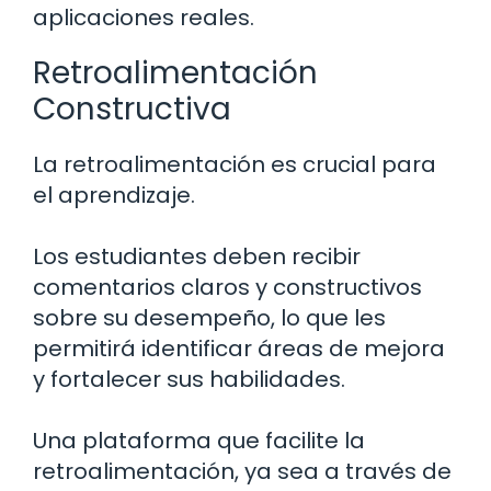
aplicaciones reales.
Retroalimentación
Constructiva
La retroalimentación es crucial para
el aprendizaje.
Los estudiantes deben recibir
comentarios claros y constructivos
sobre su desempeño, lo que les
permitirá identificar áreas de mejora
y fortalecer sus habilidades.
Una plataforma que facilite la
retroalimentación, ya sea a través de