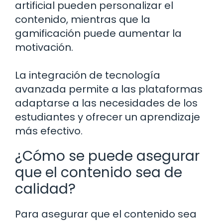
artificial pueden personalizar el
contenido, mientras que la
gamificación puede aumentar la
motivación.
La integración de tecnología
avanzada permite a las plataformas
adaptarse a las necesidades de los
estudiantes y ofrecer un aprendizaje
más efectivo.
¿Cómo se puede asegurar
que el contenido sea de
calidad?
Para asegurar que el contenido sea