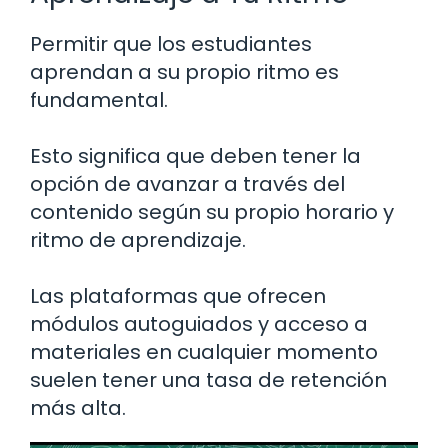
Permitir que los estudiantes
aprendan a su propio ritmo es
fundamental.
Esto significa que deben tener la
opción de avanzar a través del
contenido según su propio horario y
ritmo de aprendizaje.
Las plataformas que ofrecen
módulos autoguiados y acceso a
materiales en cualquier momento
suelen tener una tasa de retención
más alta.