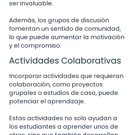
ser invaluable.
Además, los grupos de discusión
fomentan un sentido de comunidad,
lo que puede aumentar la motivación
y el compromiso.
Actividades Colaborativas
Incorporar actividades que requieran
colaboración, como proyectos
grupales o estudios de caso, puede
potenciar el aprendizaje.
Estas actividades no solo ayudan a
los estudiantes a aprender unos de