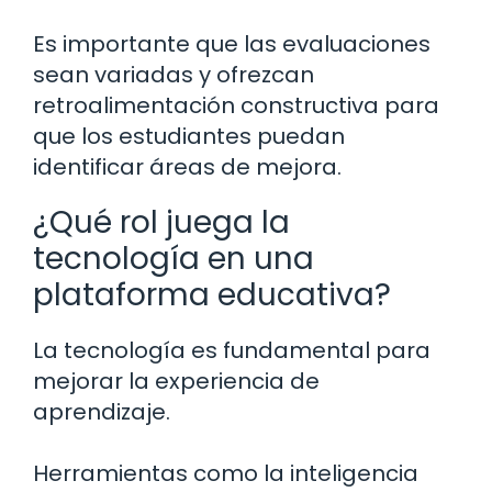
Es importante que las evaluaciones
sean variadas y ofrezcan
retroalimentación constructiva para
que los estudiantes puedan
identificar áreas de mejora.
¿Qué rol juega la
tecnología en una
plataforma educativa?
La tecnología es fundamental para
mejorar la experiencia de
aprendizaje.
Herramientas como la inteligencia