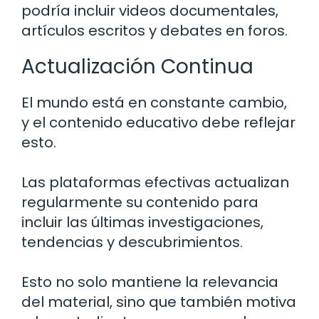
podría incluir videos documentales,
artículos escritos y debates en foros.
Actualización Continua
El mundo está en constante cambio,
y el contenido educativo debe reflejar
esto.
Las plataformas efectivas actualizan
regularmente su contenido para
incluir las últimas investigaciones,
tendencias y descubrimientos.
Esto no solo mantiene la relevancia
del material, sino que también motiva