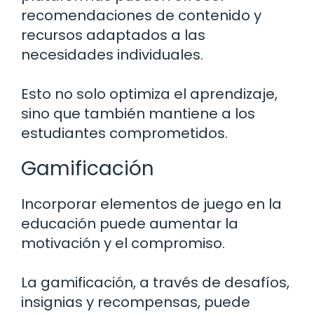
recomendaciones de contenido y
recursos adaptados a las
necesidades individuales.
Esto no solo optimiza el aprendizaje,
sino que también mantiene a los
estudiantes comprometidos.
Gamificación
Incorporar elementos de juego en la
educación puede aumentar la
motivación y el compromiso.
La gamificación, a través de desafíos,
insignias y recompensas, puede