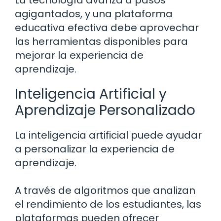
La tecnología avanza a pasos
agigantados, y una plataforma
educativa efectiva debe aprovechar
las herramientas disponibles para
mejorar la experiencia de
aprendizaje.
Inteligencia Artificial y
Aprendizaje Personalizado
La inteligencia artificial puede ayudar
a personalizar la experiencia de
aprendizaje.
A través de algoritmos que analizan
el rendimiento de los estudiantes, las
plataformas pueden ofrecer