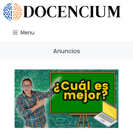
Saltar
al
contenido
Menu
Anuncios