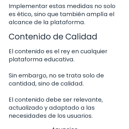
Implementar estas medidas no solo
es ético, sino que también amplía el
alcance de la plataforma.
Contenido de Calidad
El contenido es el rey en cualquier
plataforma educativa.
Sin embargo, no se trata solo de
cantidad, sino de calidad.
El contenido debe ser relevante,
actualizado y adaptado a las
necesidades de los usuarios.