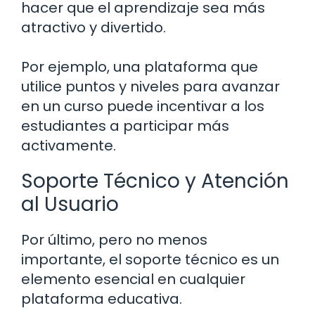
hacer que el aprendizaje sea más
atractivo y divertido.
Por ejemplo, una plataforma que
utilice puntos y niveles para avanzar
en un curso puede incentivar a los
estudiantes a participar más
activamente.
Soporte Técnico y Atención
al Usuario
Por último, pero no menos
importante, el soporte técnico es un
elemento esencial en cualquier
plataforma educativa.