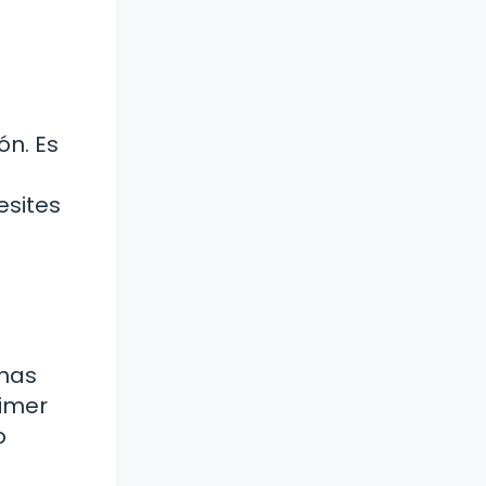
ón. Es
á
esites
chas
rimer
o