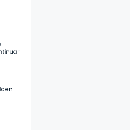
n
ntinuar
alden