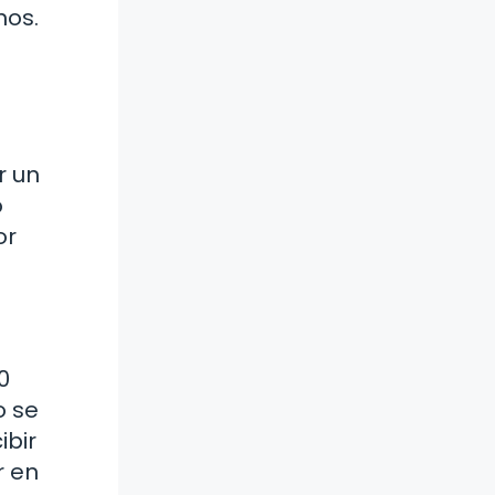
nos.
r un
o
or
0
o se
ibir
r en