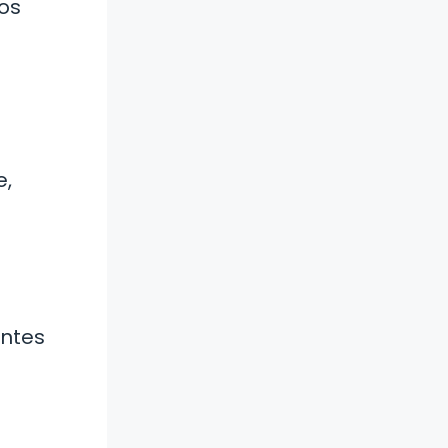
tos
e,
entes