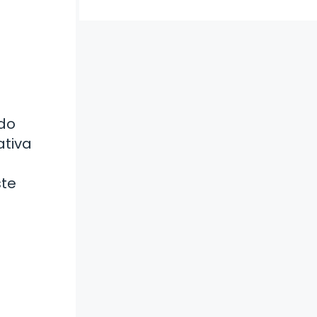
ado
ativa
ste