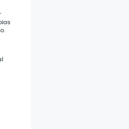
r
pias
o.
al