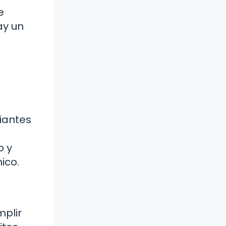
e
ay un
iantes
o y
ico.
mplir