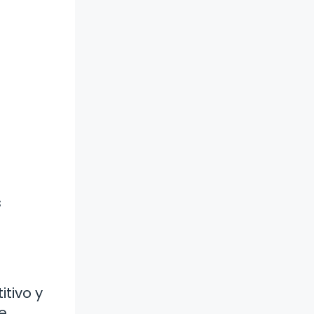
s
tivo y
e