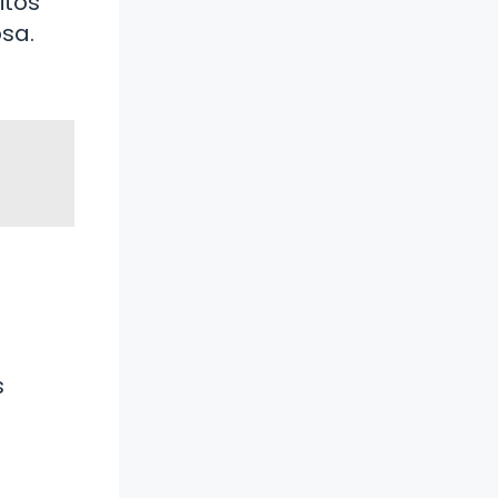
itos
sa.
s