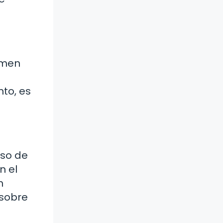
amen
nto, es
eso de
n el
n
 sobre