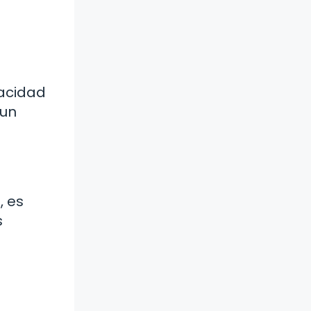
pacidad
 un
, es
s