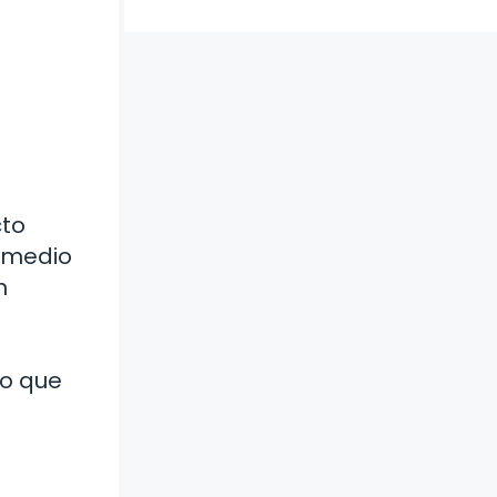
cto
omedio
n
io que