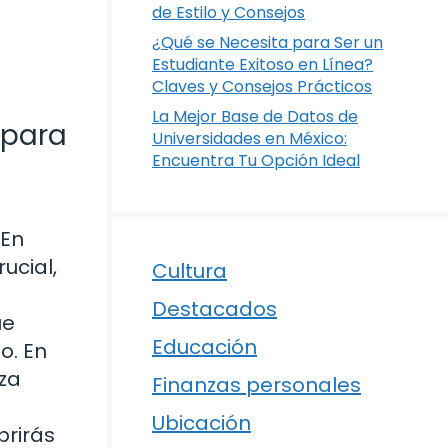
de Estilo y Consejos
¿Qué se Necesita para Ser un
Estudiante Exitoso en Línea?
Claves y Consejos Prácticos
La Mejor Base de Datos de
 para
Universidades en México:
Encuentra Tu Opción Ideal
 En
ucial,
Cultura
Destacados
ue
Educación
o. En
za
Finanzas personales
Ubicación
brirás