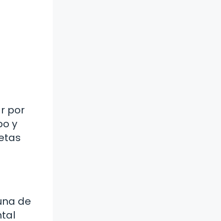
r por
po y
retas
 una de
ntal