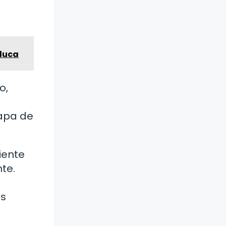
oluca
o,
tapa de
iente
te.
os