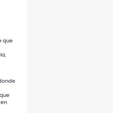
e que
ia,
 donde
 que
 en