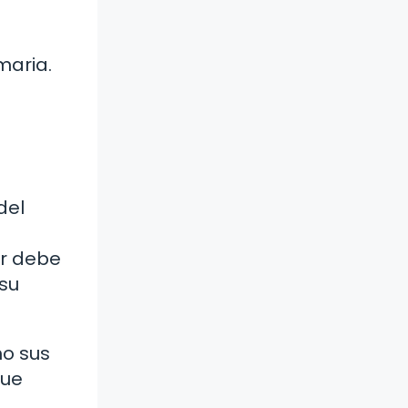
maria.
del
or debe
su
mo sus
que