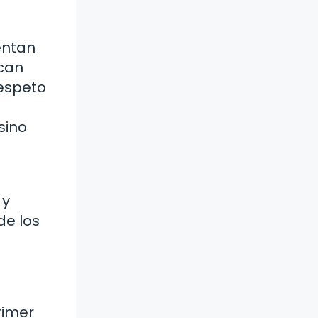
ientan
rcan
respeto
sino
 y
de los
rimer