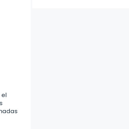
 el
s
rmadas