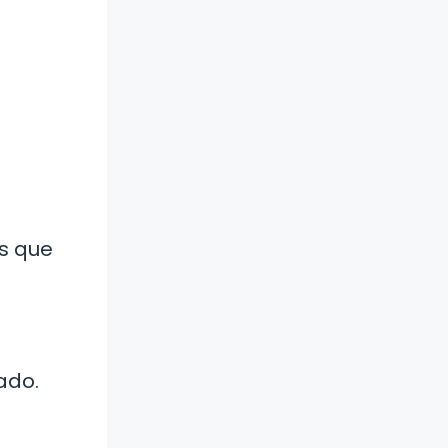
as que
ado.