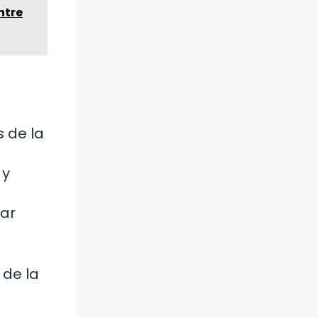
ntre
s de la
 y
nar
 de la