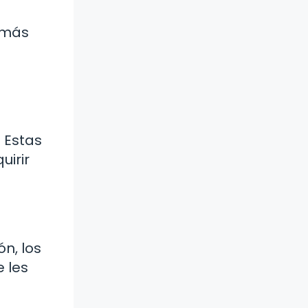
z más
 Estas
uirir
n, los
e les