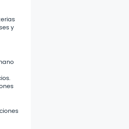
terias
ses y
umano
ios.
iones
aciones