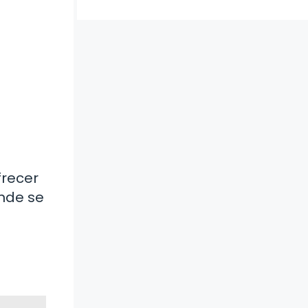
frecer
onde se