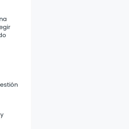
una
egir
ado
gestión
 y