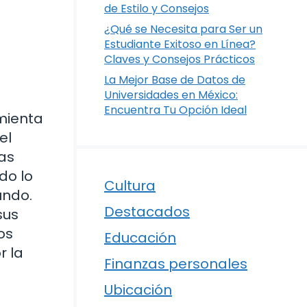
de Estilo y Consejos
¿Qué se Necesita para Ser un
Estudiante Exitoso en Línea?
Claves y Consejos Prácticos
La Mejor Base de Datos de
Universidades en México:
Encuentra Tu Opción Ideal
amienta
el
ias
do lo
Cultura
undo.
Destacados
sus
os
Educación
r la
Finanzas personales
Ubicación