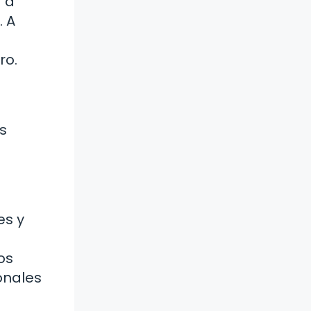
 a
. A
ro.
as
es y
os
onales