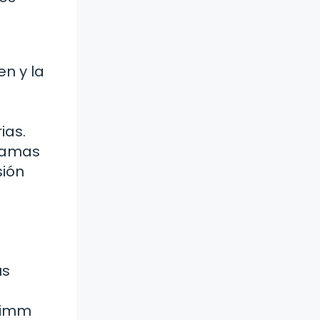
en y la
ias.
tramas
sión
us
Grimm