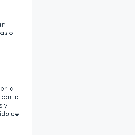
an
mas o
er la
por la
s y
tido de