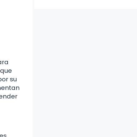
ara
 que
por su
ementan
render
tes