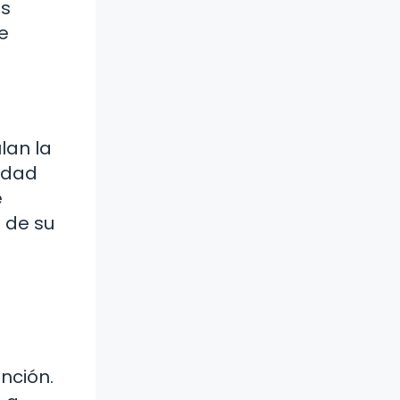
os
e
lan la
lidad
e
s de su
nción.