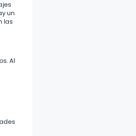
ajes
ay un
n las
os. Al
idades