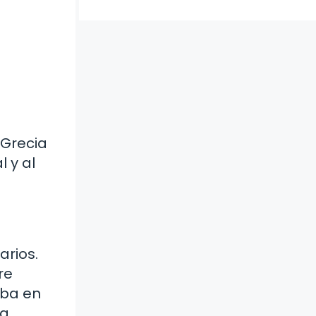
 Grecia
 y al
arios.
re
aba en
na