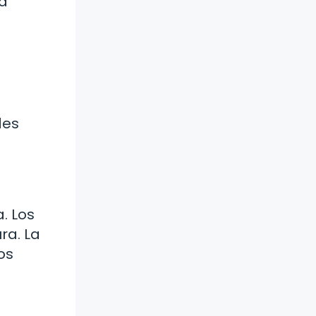
na
des
. Los
ra. La
os