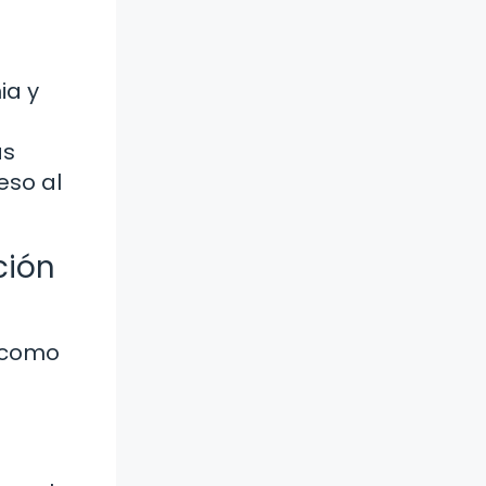
ia y
as
eso al
ción
n como