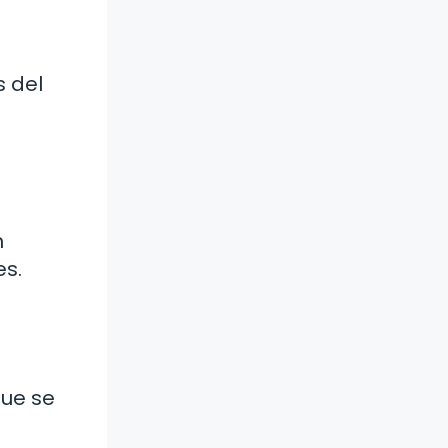
s del
n
es.
que se