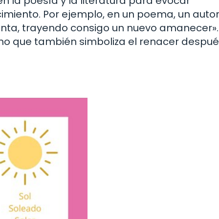
n la poesía y la literatura para evocar
imiento. Por ejemplo, en un poema, un auto
ormenta, trayendo consigo un nuevo amanecer».
 sino que también simboliza el renacer despu