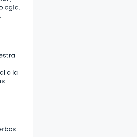
ología.
.
estra
l o la
es
verbos