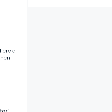
fiere a
enen
e
ar’,