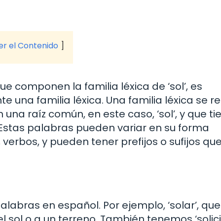
ver el Contenido
e componen la familia léxica de ‘sol’, es
una familia léxica. Una familia léxica se re
na raíz común, en este caso, ‘sol’, y que ti
. Estas palabras pueden variar en su forma
 verbos, y pueden tener prefijos o sufijos qu
palabras en español. Por ejemplo, ‘solar’, que
 sol o a un terreno. También tenemos ‘solicit