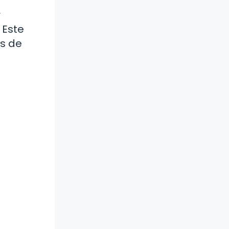
r
 Este
és de