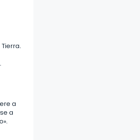
Tierra.
.
iere a
rse a
o».