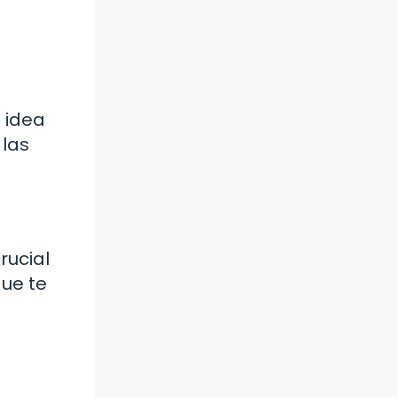
 idea
 las
rucial
que te