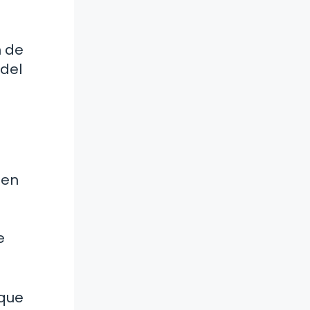
n de
 del
ten
e
oque