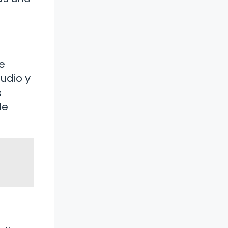
e
tudio y
s
de