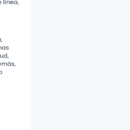
 línea,
,
nas
ud,
demás,
o