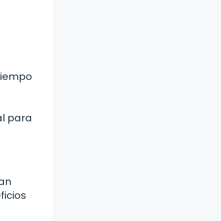
 tiempo
al para
van
ficios