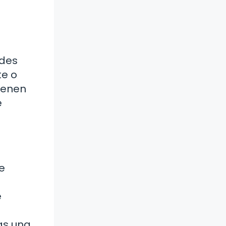
edes
te o
ienen
e
e
e
as una