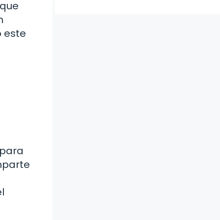
 que
n
o este
 para
mparte
l