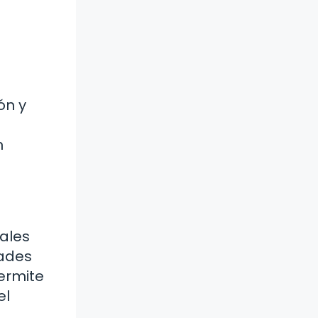
ón y
n
iales
dades
permite
el