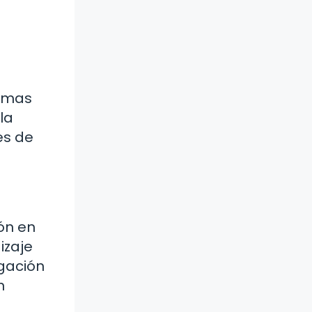
ramas
la
es de
ón en
izaje
igación
n