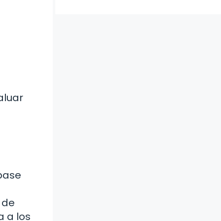
aluar
base
 de
a a los