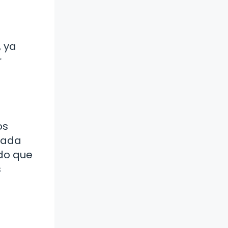
 ya
r
os
asada
ado que
s