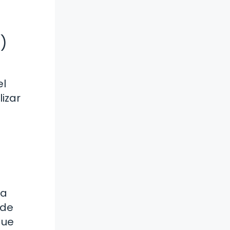
)
el
izar
 a
 de
que