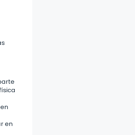
ás
parte
ísica
 en
r en