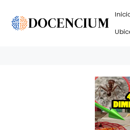
Saltar
al
Inici
contenido
Ubic