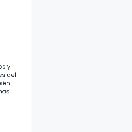
os y
es del
bién
mas.