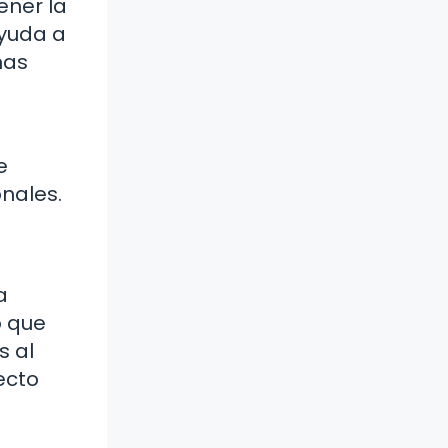
ener la
ayuda a
mas
e
nales.
a
o que
s al
ecto