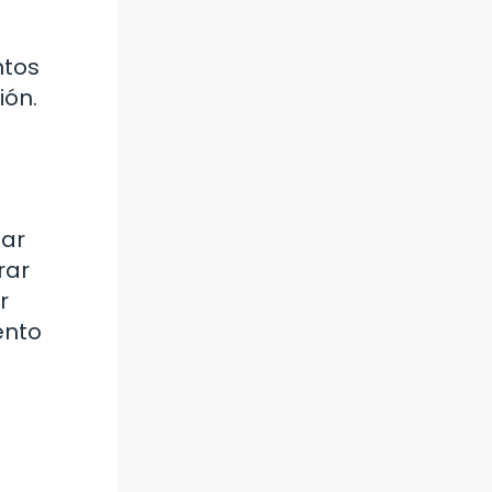
ntos
ión.
nar
rar
r
ento