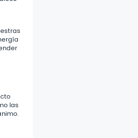
e
uestras
nergía
render
acto
mo las
ánimo.