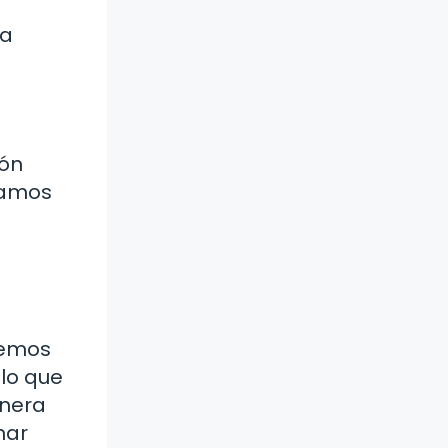
ra
ión
uamos
demos
 lo que
anera
nar