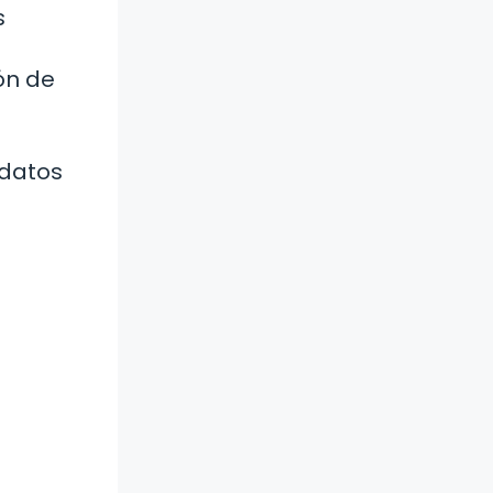
s
ón de
idatos
e