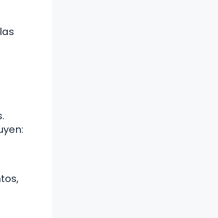
las
.
uyen:
tos,