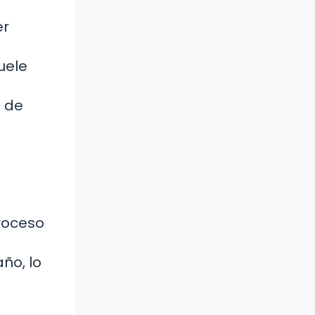
er
uele
o de
proceso
ño, lo