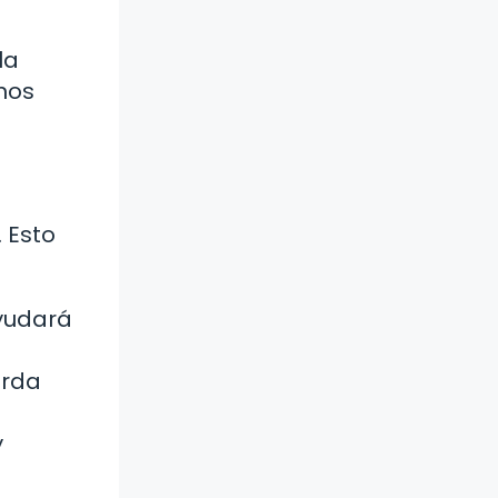
la
nos
 Esto
ayudará
orda
y