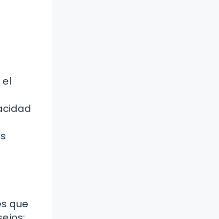
 el
acidad
as
es que
ejos: