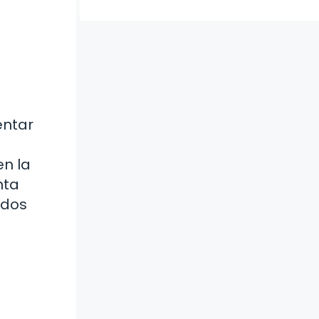
entar
en la
nta
ados