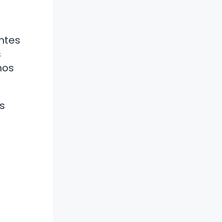
a
ntes
s
nos
s