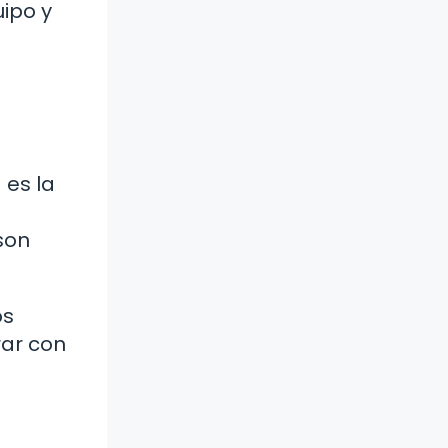
ipo y
 es la
son
os
rar con