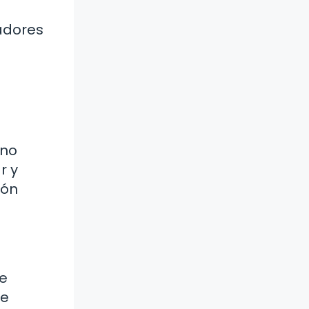
cadores
 no
r y
ión
ue
te