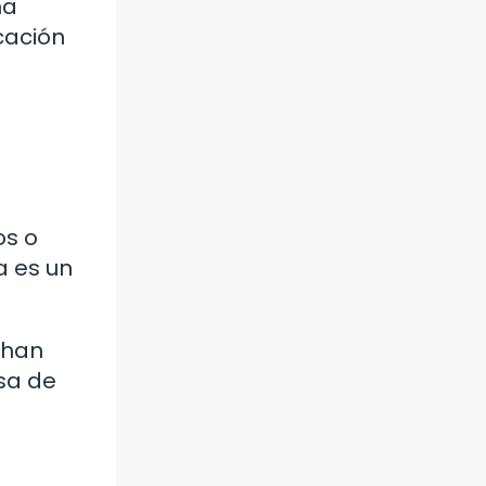
na
cación
os o
a es un
 han
sa de