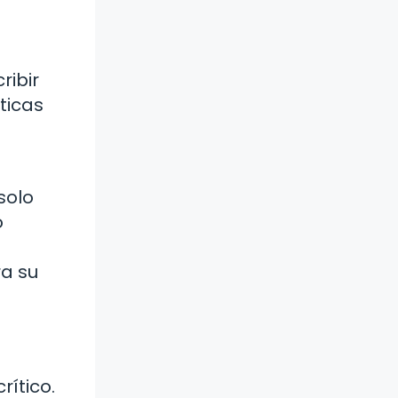
ribir
ticas
solo
o
ra su
ítico.