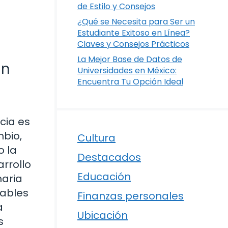
de Estilo y Consejos
¿Qué se Necesita para Ser un
Estudiante Exitoso en Línea?
Claves y Consejos Prácticos
La Mejor Base de Datos de
un
Universidades en México:
Encuentra Tu Opción Ideal
cia es
mbio,
Cultura
o la
Destacados
arrollo
Educación
maria
sables
Finanzas personales
a
Ubicación
s