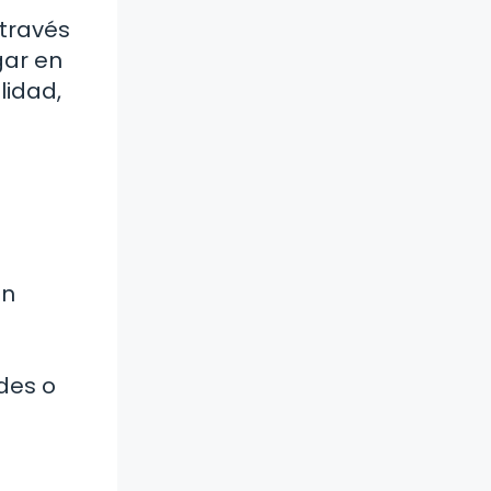
 través
gar en
lidad,
un
des o