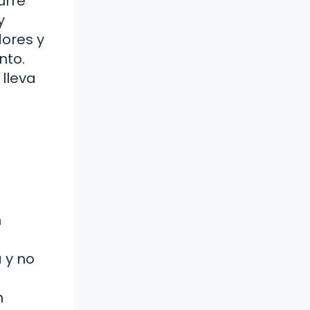
urre
y
dores y
nto.
 lleva
n
 y no
n