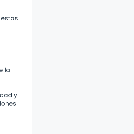
o
 estas
e la
idad y
siones