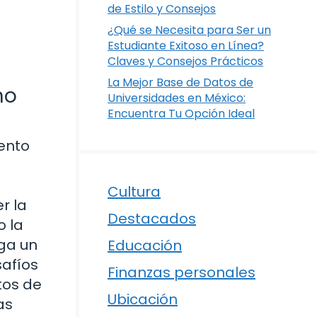
de Estilo y Consejos
¿Qué se Necesita para Ser un
Estudiante Exitoso en Línea?
Claves y Consejos Prácticos
La Mejor Base de Datos de
no
Universidades en México:
Encuentra Tu Opción Ideal
mento
Cultura
r la
Destacados
o la
ega un
Educación
safíos
Finanzas personales
tos de
Ubicación
as