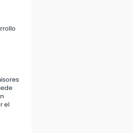
rrollo
misores
puede
Un
 el