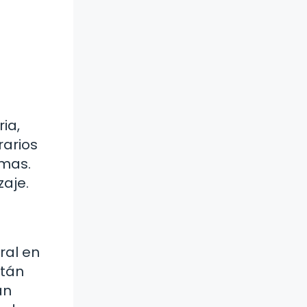
ia,
rarios
emas.
zaje.
ral en
stán
an