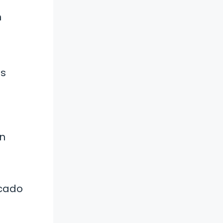
n
us
an
rcado