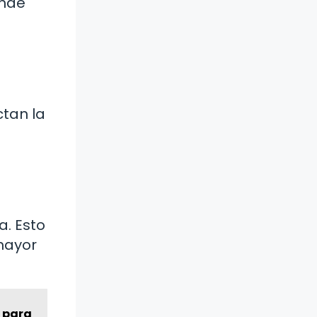
onde
tan la
a. Esto
mayor
s para