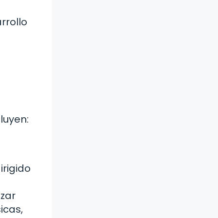
rrollo
luyen:
irigido
nzar
icas,