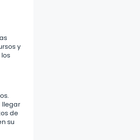
ras
ursos y
 los
os.
 llegar
tos de
en su