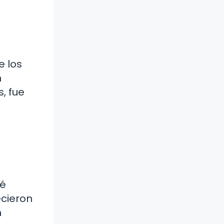
e los
n
, fue
sé
ecieron
n