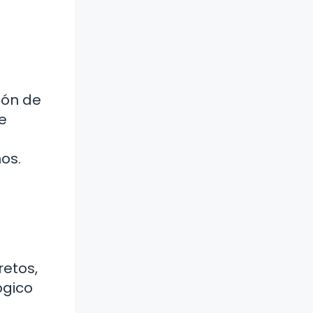
ión de
e
os.
retos,
ógico