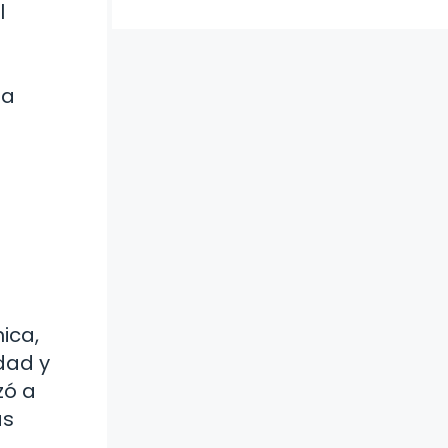
l
la
ica,
dad y
zó a
as