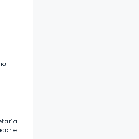
ho
a
etaría
car el