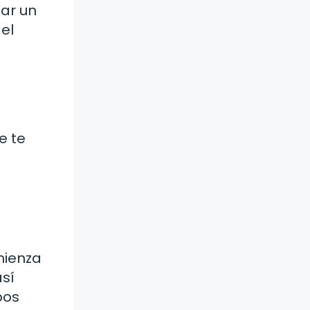
ar un
el
e te
mienza
sí
pos