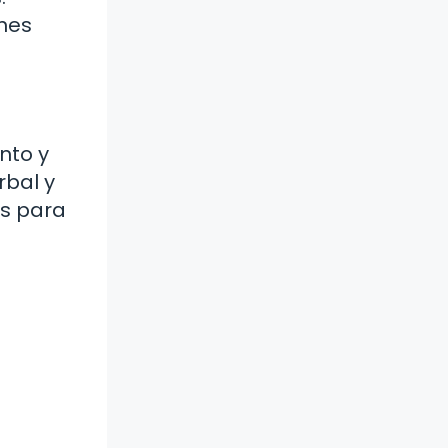
ones
nto y
rbal y
es para