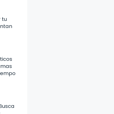
 tu
entan
ticos
ormas
tiempo
 Busca
.