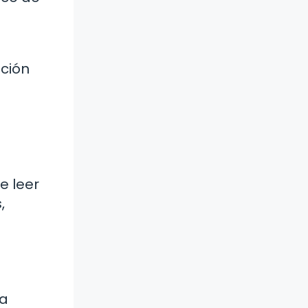
ución
e leer
,
La