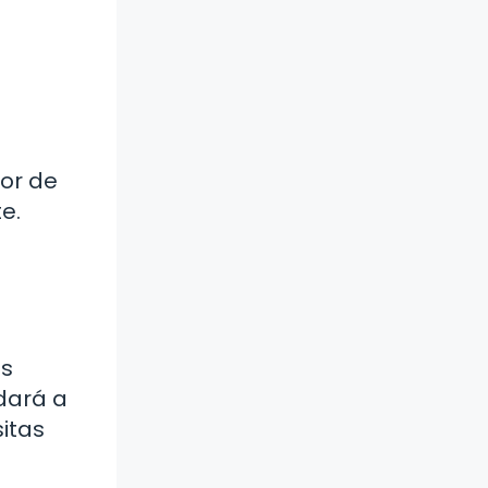
lor de
e.
as
udará a
sitas