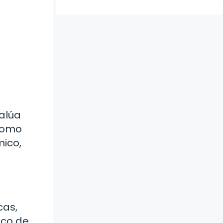
alúa
 como
mico,
cas,
ico de