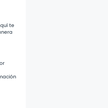
quí te
anera
or
rmación