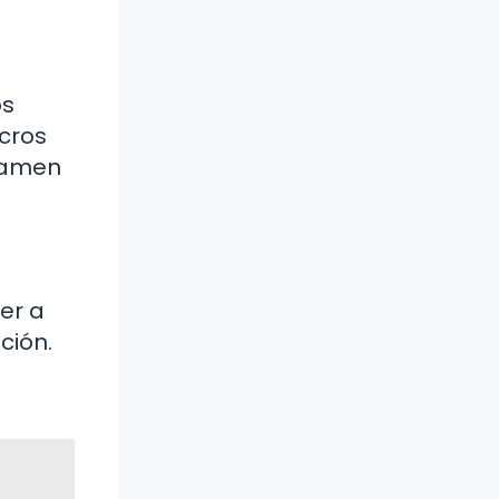
os
acros
examen
er a
ción.