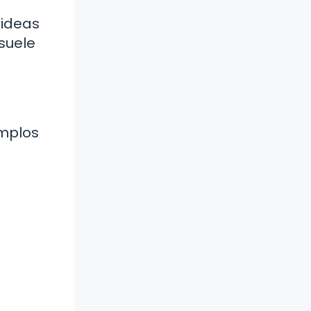
 ideas
 suele
emplos