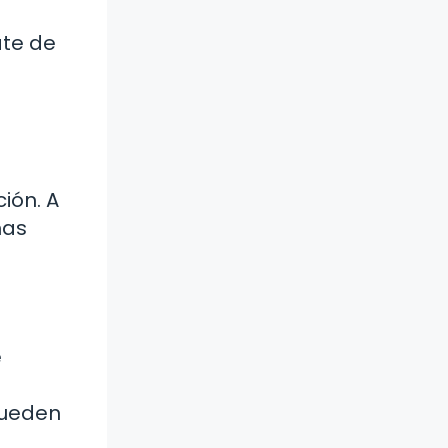
ate de
ión. A
mas
e
pueden