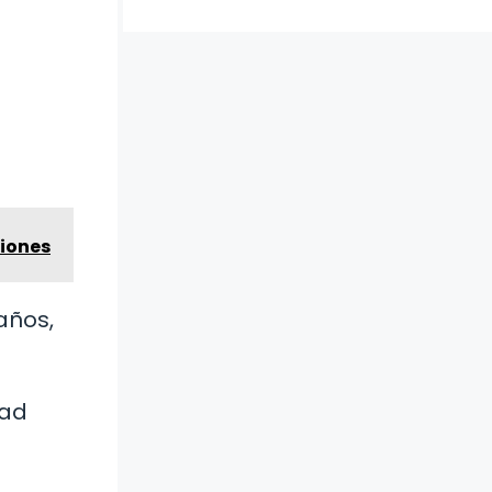
ciones
años,
dad