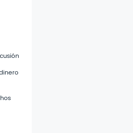
scusión
 dinero
chos