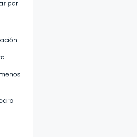
ar por
vación
ra
r menos
 para