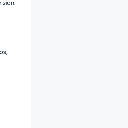
isión.
os,