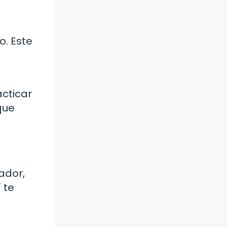
. Este
cticar
que
ador,
 te