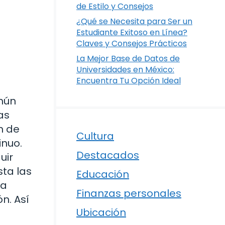
de Estilo y Consejos
¿Qué se Necesita para Ser un
Estudiante Exitoso en Línea?
Claves y Consejos Prácticos
La Mejor Base de Datos de
Universidades en México:
Encuentra Tu Opción Ideal
mún
as
n de
Cultura
inuo.
Destacados
uir
sta las
Educación
la
Finanzas personales
n. Así
Ubicación