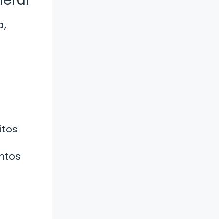
neral
a,
itos
ntos