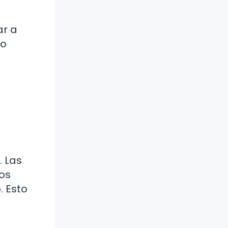
ar a
ro
. Las
mos
. Esto