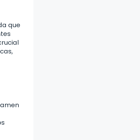
ida que
ntes
crucial
cas,
examen
os