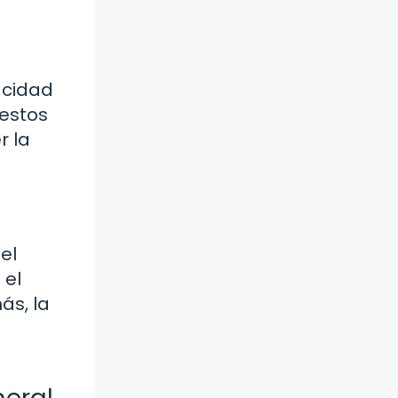
acidad
 estos
r la
el
 el
ás, la