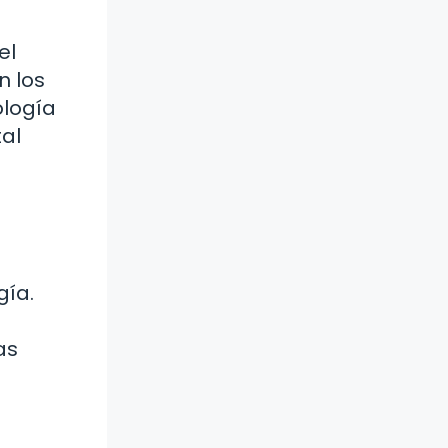
el
n los
ología
al
gía.
as