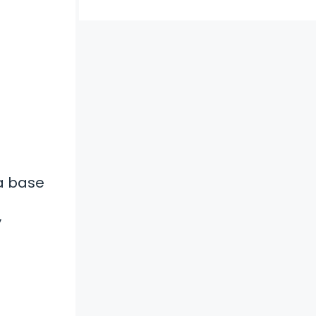
a base
y