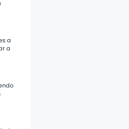
s
es a
ar a
iendo
n