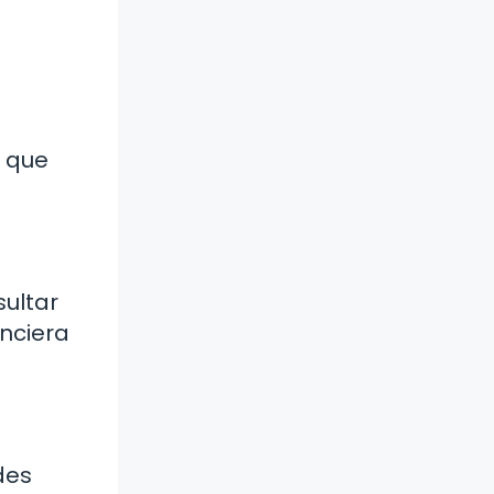
r que
sultar
anciera
des