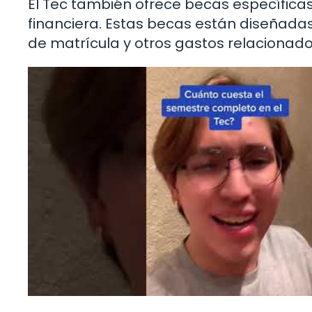
El Tec también ofrece becas específic
financiera. Estas becas están diseñadas
de matrícula y otros gastos relacionad