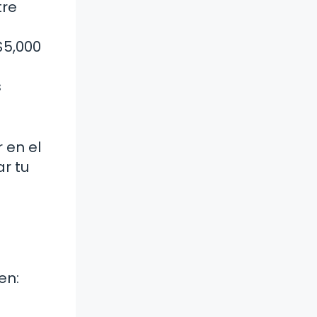
tre
$5,000
s
 en el
r tu
en: