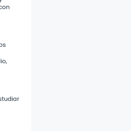
 con
os
io,
studiar