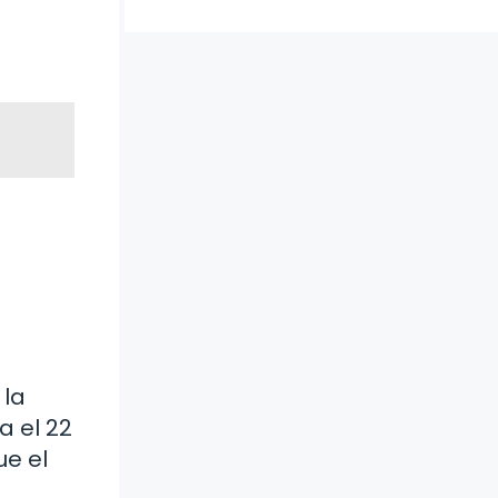
 la
a el 22
ue el