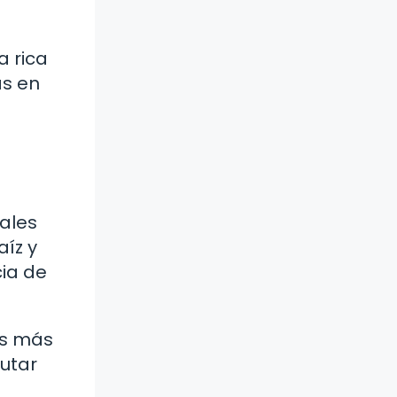
a rica
as en
cales
íz y
cia de
os más
rutar