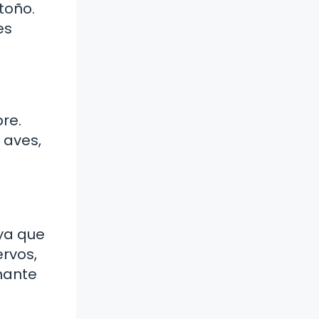
toño.
es
bre.
 aves,
ya que
rvos,
nante