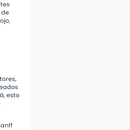
ntes
 de
ojo,
tores,
oleados
á, esto
s
Banff