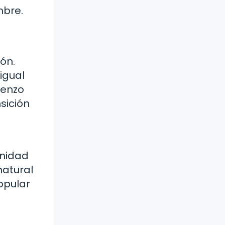
mbre.
ón.
igual
ienzo
sición
unidad
natural
opular