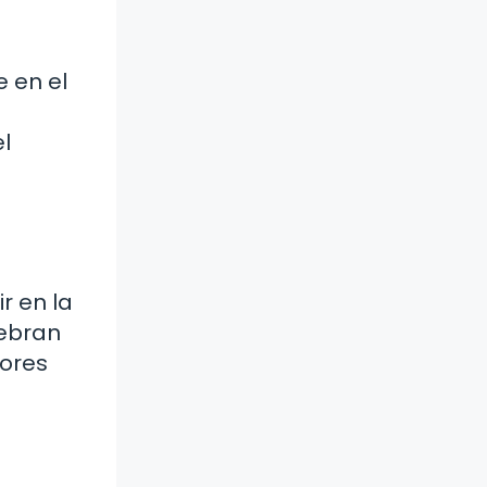
 en el
l
r en la
lebran
tores