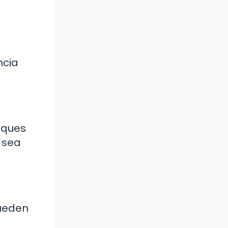
a
ncia
fiques
o sea
pueden