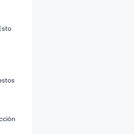
s
Esto
estos
ección