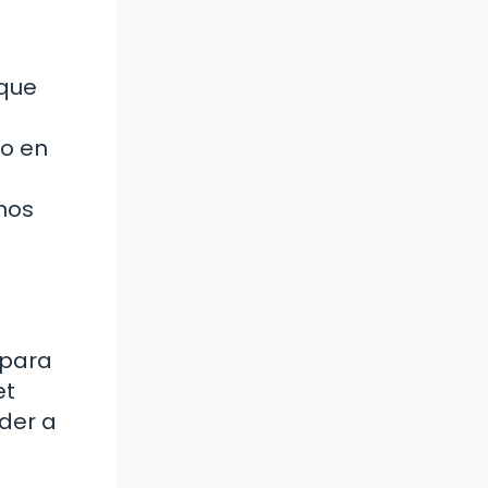
 que
o en
nos
 para
et
der a