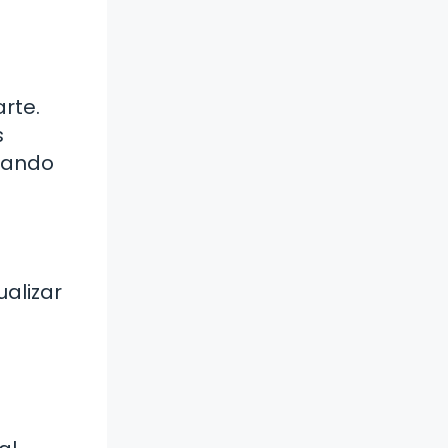
rte.
s
izando
ualizar