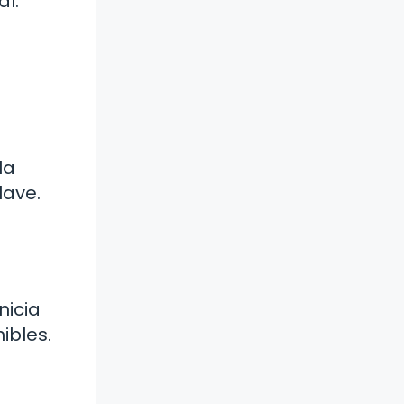
al.
la
lave.
nicia
ibles.