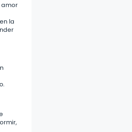
l amor
en la
ender
un
o.
e
ormir,