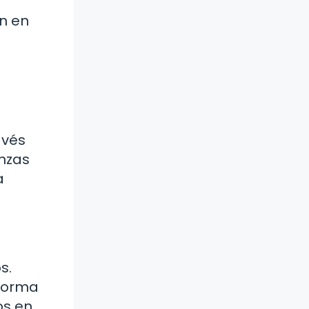
en en
avés
anzas
a
s.
 forma
os en