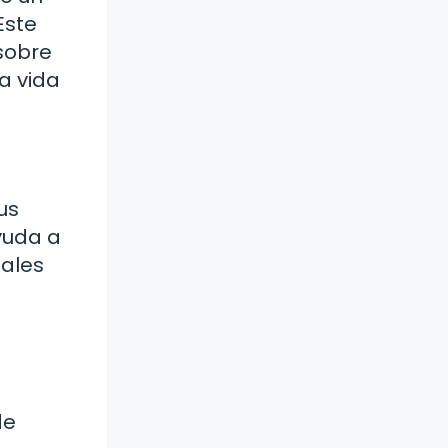
Este
 sobre
la vida
us
yuda a
iales
de