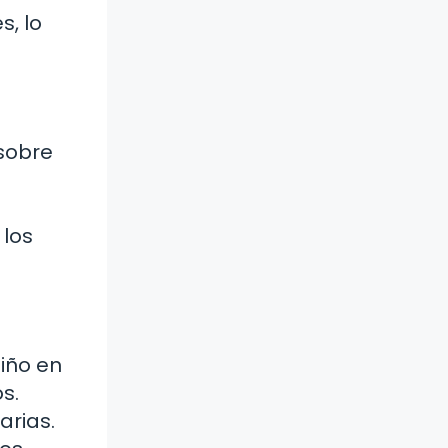
s, lo
 sobre
 los
niño en
s.
arias.