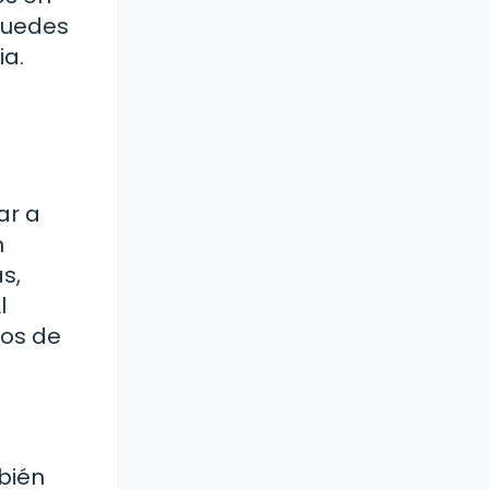
 puedes
ia.
ar a
n
s,
l
tos de
mbién