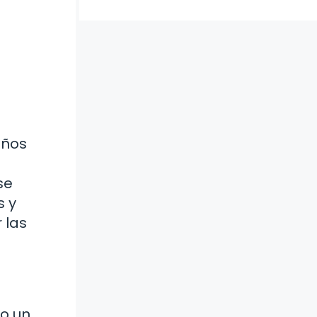
iños
se
s y
 las
do un