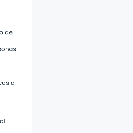
o de
rsonas
cas a
al