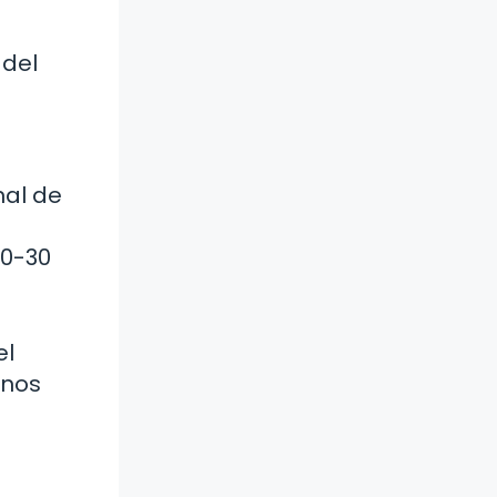
 del
nal de
20-30
el
enos