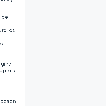
n de
ara los
el
ágina
dapte a
e pasan