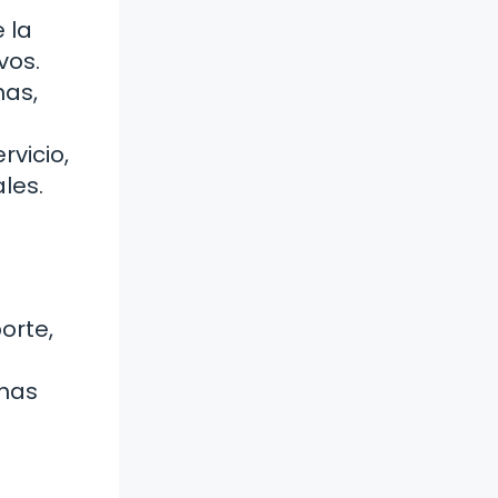
 la
vos.
has,
vicio,
les.
orte,
onas