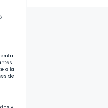
o
mental
antes
e a la
nes de
adas y