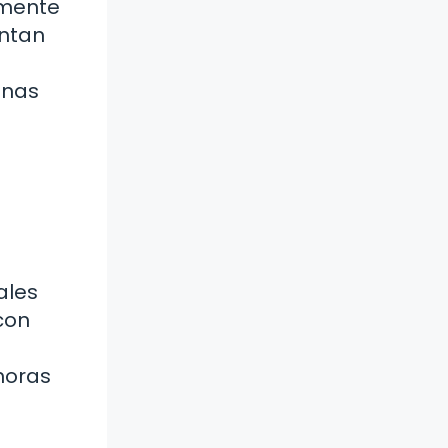
amente
entan
unas
ales
con
horas