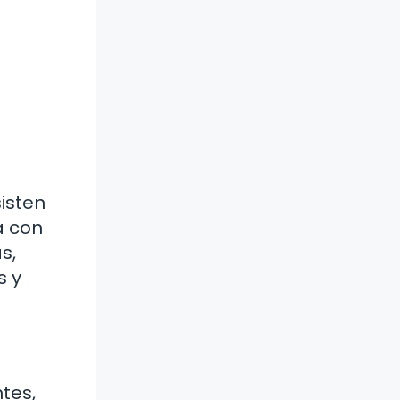
sisten
a con
s,
s y
tes,