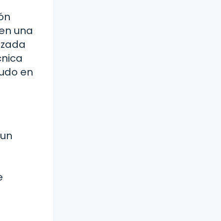
ión
 en una
izada
cnica
nudo en
 un
e