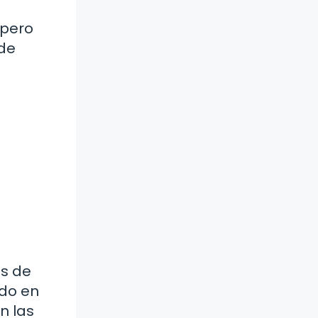
 pero
 de
as de
ado en
n las