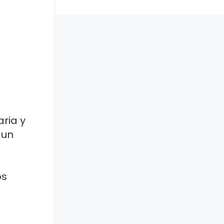
ria y
 un
os