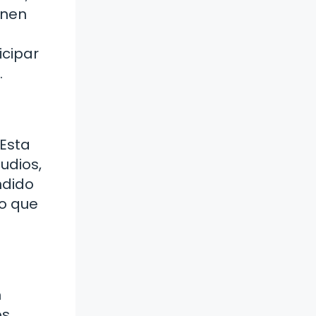
enen
icipar
.
 Esta
udios,
ndido
no que
n
os