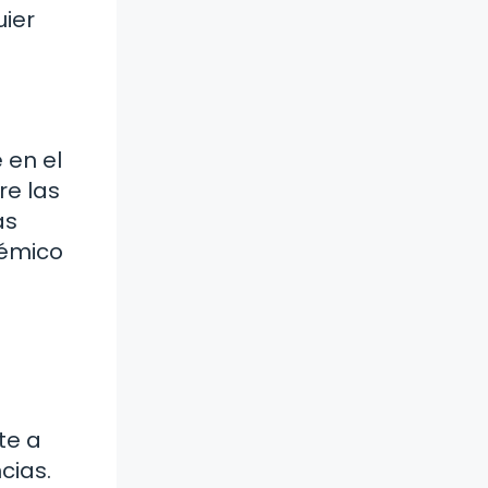
uier
 en el
e las
as
démico
te a
cias.