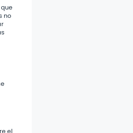
e que
s no
ar
ás
se
re el