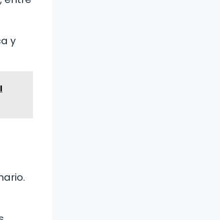
ca y
l
nario.
s