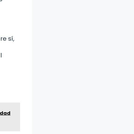
e sí,
l
idad