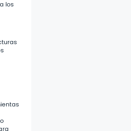
a los
cturas
os
mientas
mo
ara