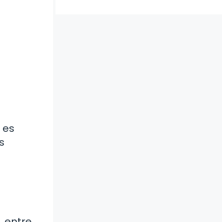
 es
s
, entre