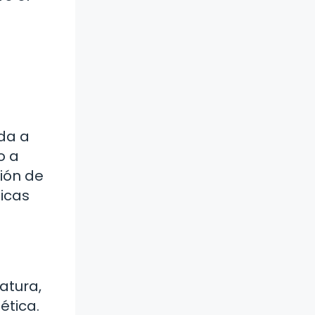
uda a
o a
ción de
icas
atura,
ética.