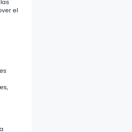
 las
ver el
es
es,
la