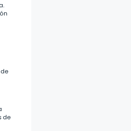
a.
ión
 de
a
s de