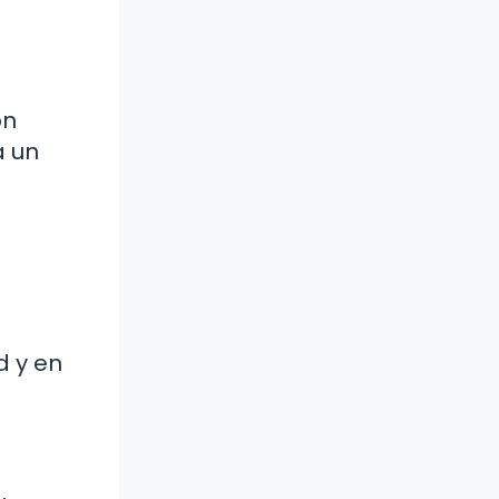
ón
a un
d y en