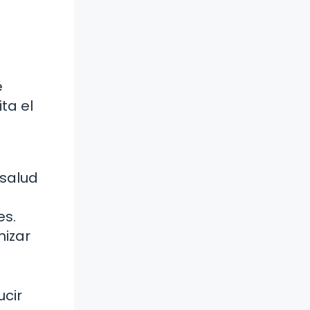
e
ta el
 salud
es.
mizar
ucir