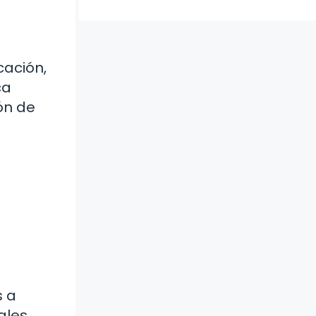
cación,
ca
ón de
s a
ales